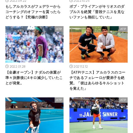
2022.09.22
2022.10.25
もしアルカラスがフェデラーから
ボブ・ブライアンがキリオスのダ
コーチングのオファーを貰ったら
ブルスを絶賛「普段テニスを見な
どうする？【究極の決断】
いファンも熱狂していた」
ATP
ATP
2022.01.28
2021.12.12
【全豪オープン】ナダルの体重が
【ATP/テニス】アルカラスのコー
準々決勝後に4キロ減少していたこ
チであるフェレーロが愛弟子を絶
とが発覚。
賛。「彼はあらゆるキルショット
を覚えた」
ATP
ATP