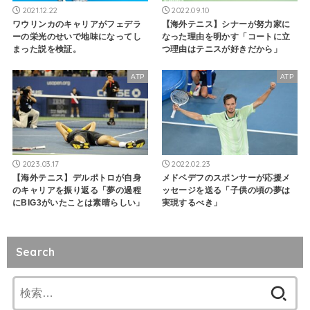
2021.12.22
2022.09.10
ワウリンカのキャリアがフェデラ
【海外テニス】シナーが努力家に
ーの栄光のせいで地味になってし
なった理由を明かす「コートに立
まった説を検証。
つ理由はテニスが好きだから」
ATP
ATP
2023.03.17
2022.02.23
【海外テニス】デルポトロが自身
メドベデフのスポンサーが応援メ
のキャリアを振り返る「夢の過程
ッセージを送る「子供の頃の夢は
にBIG3がいたことは素晴らしい」
実現するべき」
Search
検
索: