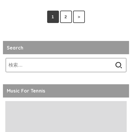
1
2
＞
Search
検
索:
Music For Tennis