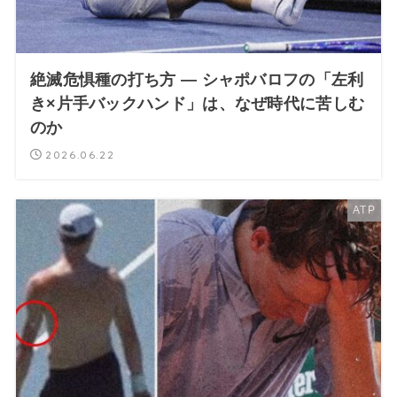
絶滅危惧種の打ち方 ― シャポバロフの「左利
き×片手バックハンド」は、なぜ時代に苦しむ
のか
2026.06.22
ATP