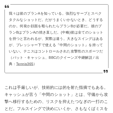
我々は彼のプランAを知っている。強烈なサーブとスペク
タクルなショットだ。だがうまくいかないとき、どうする
のか。何発か顔面を殴られたらプランBが必要だ。彼のプ
ランBはプランAの焼き直しだ。(中略)彼は全てのショット
を持つと言われるが、実際は違う。大きなスイングはある
が、プレッシャー下で使える『中間のショット』を持って
いない。テニスはコントロールされた攻撃性のスポーツだ
（パット・キャッシュ、BBCのクイーンズ中継解説 / 出
典：
Tennis365
）
これは手厳しいが、技術的には的を射た指摘でもある。
キャッシュが言う「中間のショット」とは、守備から攻
撃へ移行するための、リスクを抑えたつなぎの一打のこ
とだ。フルスイングで決めにいくか、さもなくばミスを