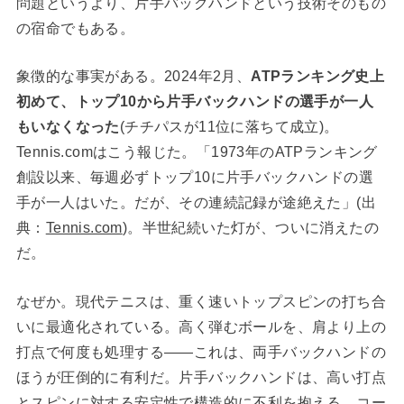
問題というより、片手バックハンドという技術そのもの
の宿命でもある。
象徴的な事実がある。2024年2月、
ATPランキング史上
初めて、トップ10から片手バックハンドの選手が一人
もいなくなった
(チチパスが11位に落ちて成立)。
Tennis.comはこう報じた。「1973年のATPランキング
創設以来、毎週必ずトップ10に片手バックハンドの選
手が一人はいた。だが、その連続記録が途絶えた」(出
典：
Tennis.com
)。半世紀続いた灯が、ついに消えたの
だ。
なぜか。現代テニスは、重く速いトップスピンの打ち合
いに最適化されている。高く弾むボールを、肩より上の
打点で何度も処理する——これは、両手バックハンドの
ほうが圧倒的に有利だ。片手バックハンドは、高い打点
とスピンに対する安定性で構造的に不利を抱える。コー