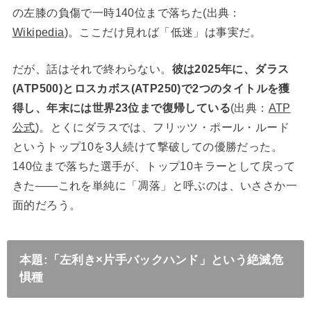
の左膝の負傷で一時140位まで落ちた(出典：
Wikipedia
)。ここだけ見れば「低迷」は事実だ。
だが、話はそれで終わらない。
彼は2025年に、ダラス
(ATP500)とロスカボス(ATP250)で2つのタイトルを獲
得し、年末には世界23位まで復帰している
(出典：
ATP
公式
)。とくにダラスでは、フリッツ・ポール・ルード
というトップ10を3人続けて撃破しての優勝だった。
140位まで落ちた選手が、トップ10キラーとして戻って
きた——これを単純に「凋落」と呼ぶのは、いささか一
面的だろう。
本題:「左利き×片手バックハンド」という絶滅危
惧種