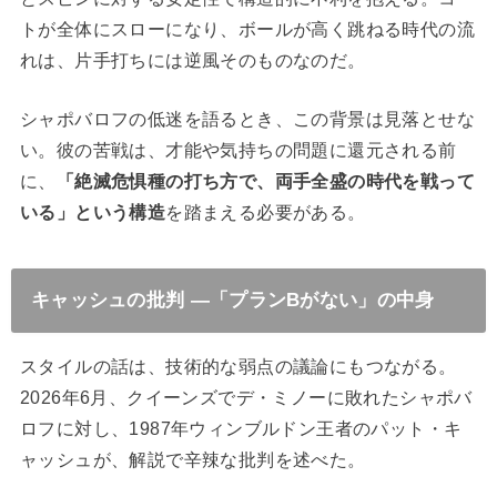
トが全体にスローになり、ボールが高く跳ねる時代の流
れは、片手打ちには逆風そのものなのだ。
シャポバロフの低迷を語るとき、この背景は見落とせな
い。彼の苦戦は、才能や気持ちの問題に還元される前
に、
「絶滅危惧種の打ち方で、両手全盛の時代を戦って
いる」という構造
を踏まえる必要がある。
キャッシュの批判 ―「プランBがない」の中身
スタイルの話は、技術的な弱点の議論にもつながる。
2026年6月、クイーンズでデ・ミノーに敗れたシャポバ
ロフに対し、1987年ウィンブルドン王者のパット・キ
ャッシュが、解説で辛辣な批判を述べた。