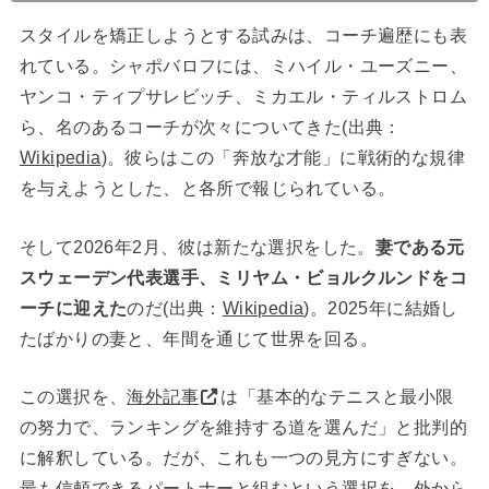
スタイルを矯正しようとする試みは、コーチ遍歴にも表
れている。シャポバロフには、ミハイル・ユーズニー、
ヤンコ・ティプサレビッチ、ミカエル・ティルストロム
ら、名のあるコーチが次々についてきた(出典：
Wikipedia
)。彼らはこの「奔放な才能」に戦術的な規律
を与えようとした、と各所で報じられている。
そして2026年2月、彼は新たな選択をした。
妻である元
スウェーデン代表選手、ミリヤム・ビョルクルンドをコ
ーチに迎えた
のだ(出典：
Wikipedia
)。2025年に結婚し
たばかりの妻と、年間を通じて世界を回る。
この選択を、
海外記事
は「基本的なテニスと最小限
の努力で、ランキングを維持する道を選んだ」と批判的
に解釈している。だが、これも一つの見方にすぎない。
最も信頼できるパートナーと組むという選択を、外から