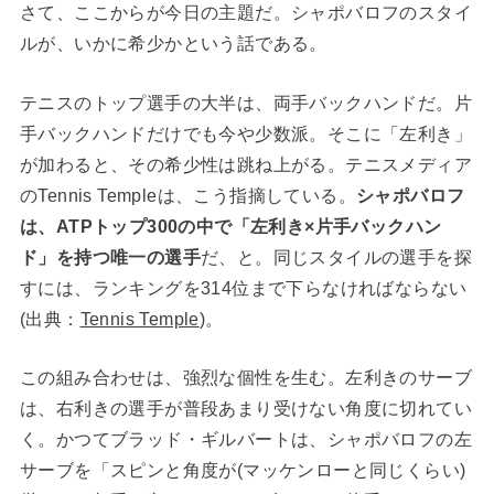
さて、ここからが今日の主題だ。シャポバロフのスタイ
ルが、いかに希少かという話である。
テニスのトップ選手の大半は、両手バックハンドだ。片
手バックハンドだけでも今や少数派。そこに「左利き」
が加わると、その希少性は跳ね上がる。テニスメディア
のTennis Templeは、こう指摘している。
シャポバロフ
は、ATPトップ300の中で「左利き×片手バックハン
ド」を持つ唯一の選手
だ、と。同じスタイルの選手を探
すには、ランキングを314位まで下らなければならない
(出典：
Tennis Temple
)。
この組み合わせは、強烈な個性を生む。左利きのサーブ
は、右利きの選手が普段あまり受けない角度に切れてい
く。かつてブラッド・ギルバートは、シャポバロフの左
サーブを「スピンと角度が(マッケンローと同じくらい)