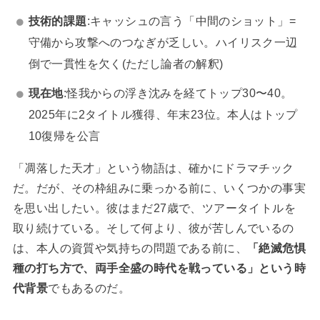
技術的課題
:キャッシュの言う「中間のショット」=
守備から攻撃へのつなぎが乏しい。ハイリスク一辺
倒で一貫性を欠く(ただし論者の解釈)
現在地
:怪我からの浮き沈みを経てトップ30〜40。
2025年に2タイトル獲得、年末23位。本人はトップ
10復帰を公言
「凋落した天才」という物語は、確かにドラマチック
だ。だが、その枠組みに乗っかる前に、いくつかの事実
を思い出したい。彼はまだ27歳で、ツアータイトルを
取り続けている。そして何より、彼が苦しんでいるの
は、本人の資質や気持ちの問題である前に、
「絶滅危惧
種の打ち方で、両手全盛の時代を戦っている」という時
代背景
でもあるのだ。