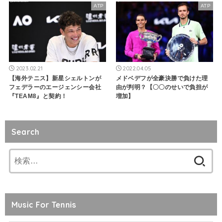
ATP
ATP
2023.02.21
2022.04.05
【海外テニス】新星シェルトンが
メドベデフが全豪決勝で負けた理
フェデラーのエージェンシー会社
由が判明？【〇〇のせいで負担が
『TEAM8』と契約！
増加】
Search
検
索:
Music For Tennis