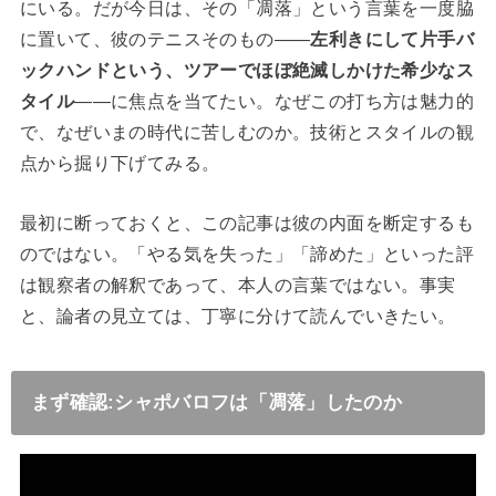
にいる。だが今日は、その「凋落」という言葉を一度脇
に置いて、彼のテニスそのもの——
左利きにして片手バ
ックハンドという、ツアーでほぼ絶滅しかけた希少なス
タイル
——に焦点を当てたい。なぜこの打ち方は魅力的
で、なぜいまの時代に苦しむのか。技術とスタイルの観
点から掘り下げてみる。
最初に断っておくと、この記事は彼の内面を断定するも
のではない。「やる気を失った」「諦めた」といった評
は観察者の解釈であって、本人の言葉ではない。事実
と、論者の見立ては、丁寧に分けて読んでいきたい。
まず確認:シャポバロフは「凋落」したのか