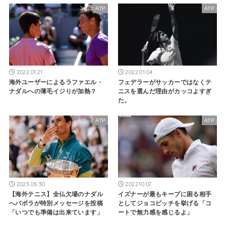
ATP
ATP
2022.01.21
2022.01.04
海外ユーザーによるラファエル・
フェデラーがサッカーではなくテ
ナダルへの薄毛イジりが加熱？
ニスを選んだ理由がカッコよすぎ
た。
ATP
ATP
2023.05.30
2022.10.07
【海外テニス】全仏欠場のナダル
イズナーが最もキープに困る相手
へバボラが特別メッセージを投稿
としてジョコビッチを挙げる「コ
「いつでも準備は出来ています」
ートで無力感を感じるよ」