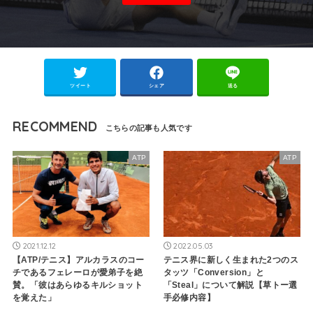
ツイート
シェア
送る
RECOMMEND
ATP
ATP
2021.12.12
2022.05.03
【ATP/テニス】アルカラスのコー
テニス界に新しく生まれた2つのス
チであるフェレーロが愛弟子を絶
タッツ「Conversion」と
賛。「彼はあらゆるキルショット
「Steal」について解説【草トー選
を覚えた」
手必修内容】