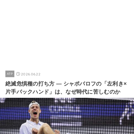
2026.06.22
ATP
絶滅危惧種の打ち方 ― シャポバロフの「左利き×
片手バックハンド」は、なぜ時代に苦しむのか