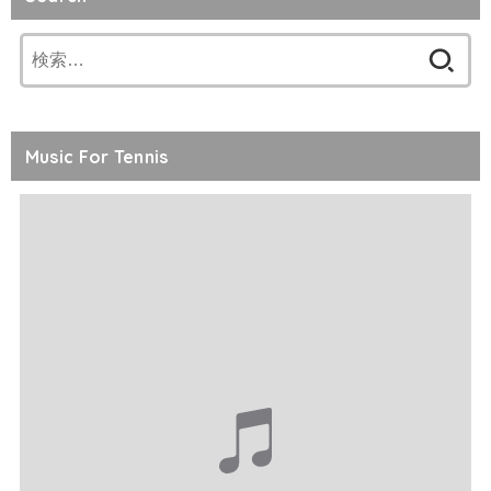
検
索:
Music For Tennis