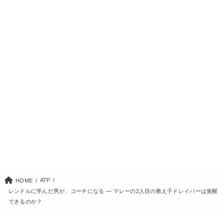
ATP
HOME
レンドルに学んだ男が、コーチになる ― マレーの2人目の教え子ドレイパーは覚醒
できるのか？