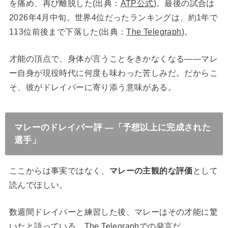
を痛め、再び離脱した(出典：
ATP公式
)。最後の試合は
2026年4月中旬。世界4位だったランキングは、約1年で
113位前後まで下落した(出典：
The Telegraph
)。
才能の頂点で、身体が言うことをきかなくなる——マレ
ー自身が現役時代に何度も味わった苦しみだ。だからこ
そ、彼がドレイパーに寄り添う意味がある。
マレーのドレイパー評 ―「予想以上に完成された
選手」
ここからは事実ではなく、
マレーの主観的な評価
として
読んでほしい。
数週間ドレイパーと練習した後、マレーはその才能に驚
いたと語っている。The Telegraphでの発言だ。