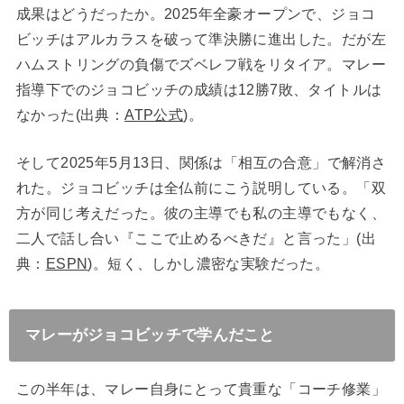
成果はどうだったか。2025年全豪オープンで、ジョコ
ビッチはアルカラスを破って準決勝に進出した。だが左
ハムストリングの負傷でズベレフ戦をリタイア。マレー
指導下でのジョコビッチの成績は12勝7敗、タイトルは
なかった(出典：
ATP公式
)。
そして2025年5月13日、関係は「相互の合意」で解消さ
れた。ジョコビッチは全仏前にこう説明している。「双
方が同じ考えだった。彼の主導でも私の主導でもなく、
二人で話し合い『ここで止めるべきだ』と言った」(出
典：
ESPN
)。短く、しかし濃密な実験だった。
マレーがジョコビッチで学んだこと
この半年は、マレー自身にとって貴重な「コーチ修業」