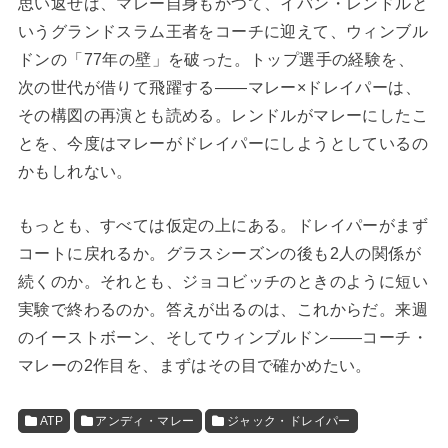
思い返せば、マレー自身もかつて、イバン・レンドルと
いうグランドスラム王者をコーチに迎えて、ウィンブル
ドンの「77年の壁」を破った。トップ選手の経験を、
次の世代が借りて飛躍する——マレー×ドレイパーは、
その構図の再演とも読める。レンドルがマレーにしたこ
とを、今度はマレーがドレイパーにしようとしているの
かもしれない。
もっとも、すべては仮定の上にある。ドレイパーがまず
コートに戻れるか。グラスシーズンの後も2人の関係が
続くのか。それとも、ジョコビッチのときのように短い
実験で終わるのか。答えが出るのは、これからだ。来週
のイーストボーン、そしてウィンブルドン——コーチ・
マレーの2作目を、まずはその目で確かめたい。
ATP
アンディ・マレー
ジャック・ドレイパー