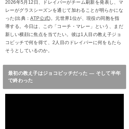
2026年5月12日、ドレイパーがチーム刷新を発表し、マ
レーがグラスシーズンを通じて加わることが明らかにな
った(出典：
ATP公式
)。元世界1位が、現役の同胞を指
導する。今日は、この「コーチ・マレー」という、まだ
新しい横顔に焦点を当てたい。彼は1人目の教え子ジョ
コビッチで何を得て、2人目のドレイパーに何をもたら
そうとしているのか。
最初の教え子はジョコビッチだった ― そして半年
で終わった