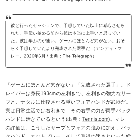
彼と行ったセッションで、予想していた以上に感心させら
れた。手伝い始める前から彼は本当に上手いと思ってい
た。彼は学ぶのが速い。ゲームにほとんど穴がない。おそ
らく予想していたより完成された選手だ （アンディ・マ
レー、2026年6月 / 出典：
The Telegraph
）
「ゲームにほとんど穴がない」「完成された選手」。ド
レイパーは身長193cmの左利きで、左利きの強力なサー
ブと、ナダルに比較される重いフォアハンドが武器だ。
実は日常生活では右利きで、その右手の力が両手バック
ハンドに活きているという(出典：
Tennis.com
)。マレー
の評価は、こうしたサーブとフォアの強みに加え、バッ
クハンド、ネットプレー、そして習得の速さといった総