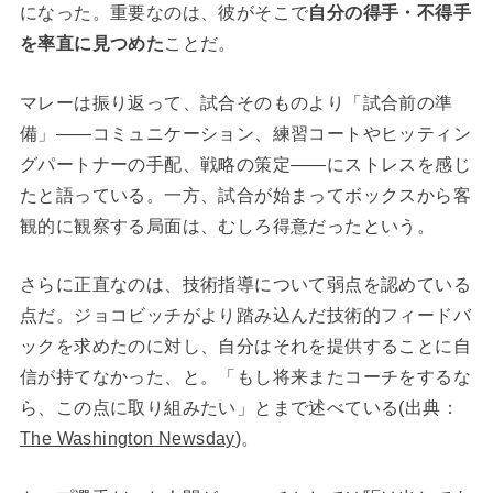
になった。重要なのは、彼がそこで
自分の得手・不得手
を率直に見つめた
ことだ。
マレーは振り返って、試合そのものより「試合前の準
備」——コミュニケーション、練習コートやヒッティン
グパートナーの手配、戦略の策定——にストレスを感じ
たと語っている。一方、試合が始まってボックスから客
観的に観察する局面は、むしろ得意だったという。
さらに正直なのは、技術指導について弱点を認めている
点だ。ジョコビッチがより踏み込んだ技術的フィードバ
ックを求めたのに対し、自分はそれを提供することに自
信が持てなかった、と。「もし将来またコーチをするな
ら、この点に取り組みたい」とまで述べている(出典：
The Washington Newsday
)。