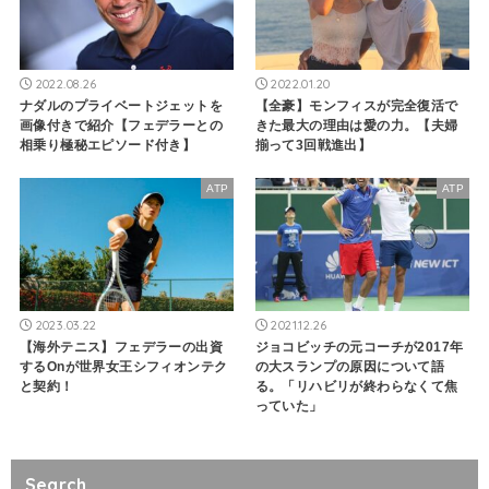
2022.08.26
2022.01.20
ナダルのプライベートジェットを
【全豪】モンフィスが完全復活で
画像付きで紹介【フェデラーとの
きた最大の理由は愛の力。【夫婦
相乗り極秘エピソード付き】
揃って3回戦進出】
ATP
ATP
2023.03.22
2021.12.26
【海外テニス】フェデラーの出資
ジョコビッチの元コーチが2017年
するOnが世界女王シフィオンテク
の大スランプの原因について語
と契約！
る。「リハビリが終わらなくて焦
っていた」
Search