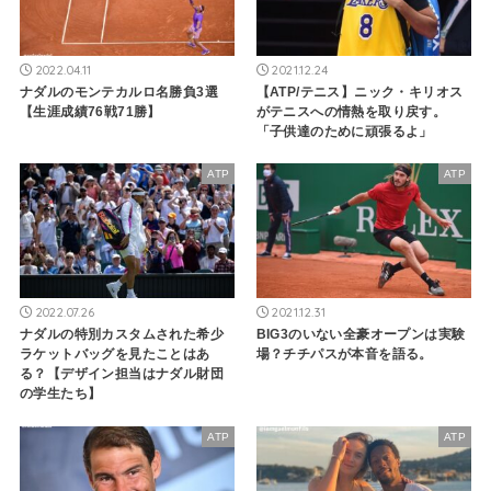
2022.04.11
2021.12.24
ナダルのモンテカルロ名勝負3選
【ATP/テニス】ニック・キリオス
【生涯成績76戦71勝】
がテニスへの情熱を取り戻す。
「子供達のために頑張るよ」
ATP
ATP
2022.07.26
2021.12.31
ナダルの特別カスタムされた希少
BIG3のいない全豪オープンは実験
ラケットバッグを見たことはあ
場？チチパスが本音を語る。
る？【デザイン担当はナダル財団
の学生たち】
ATP
ATP