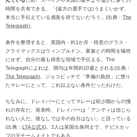
んでいる
ため、スペインや米国の選手より遥かに多くの
時間を共有できる。「(遠方の選手では)うまくいかず、
本当に手伝えている感覚を持てないだろう」(出典：
The
Telegraph
)。
条件を整理すると、英国内・約1か月・得意のグラス・
クライマックスはウィンブルドン。家族との時間を犠牲
にせず、自分の最も得意な領域で手伝える。The
Telegraphによれば、関与は年間約10週とされる(出典：
The Telegraph
)。ジョコビッチで「準備の負担」に懲り
たマレーにとって、これ以上ない条件だったわけだ。
ちなみに、ドレイパーにとってマレーは幼少期からの憧
れの存在だ。発表時、ドレイパーは「アンディは信じら
れない人だ。彼なしでは今の自分はない」と語っている
(出典：
LTA公式X
)。2人は英国出身同士で、デビスカッ
プの元チームメイトでもある。