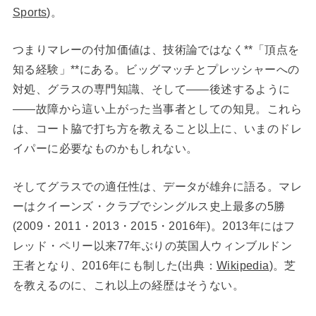
Sports
)。
つまりマレーの付加価値は、技術論ではなく**「頂点を
知る経験」**にある。ビッグマッチとプレッシャーへの
対処、グラスの専門知識、そして——後述するように
——故障から這い上がった当事者としての知見。これら
は、コート脇で打ち方を教えること以上に、いまのドレ
イパーに必要なものかもしれない。
そしてグラスでの適任性は、データが雄弁に語る。マレ
ーはクイーンズ・クラブでシングルス史上最多の5勝
(2009・2011・2013・2015・2016年)。2013年にはフ
レッド・ペリー以来77年ぶりの英国人ウィンブルドン
王者となり、2016年にも制した(出典：
Wikipedia
)。芝
を教えるのに、これ以上の経歴はそうない。