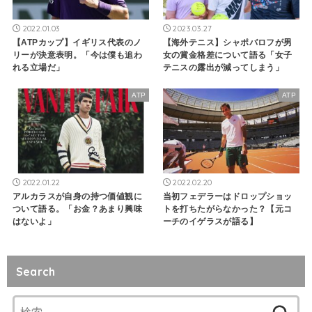
2022.01.03
2023.03.27
【ATPカップ】イギリス代表のノ
【海外テニス】シャポバロフが男
リーが決意表明。「今は僕も追わ
女の賞金格差について語る「女子
れる立場だ」
テニスの露出が減ってしまう」
ATP
ATP
2022.01.22
2022.02.20
アルカラスが自身の持つ価値観に
当初フェデラーはドロップショッ
ついて語る。「お金？あまり興味
トを打ちたがらなかった？【元コ
はないよ」
ーチのイゲラスが語る】
Search
検