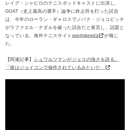
レイグ・シャピロのテニスポッドキャストに出演し、
GOAT（史上最高の選手）論争に終止符を打った試合
は、今年のローラン・ギャロスでノバク・ジョコビッチ
がラファエル・ナダルを破った試合だと発言し、話題と
なっている。海外テニスサイト
sportskeeda
が報じ
た。
【関連記事】
シュワルツマンがジョコの強さを語る。
「彼はジョイコンで操作されているみたいだ」