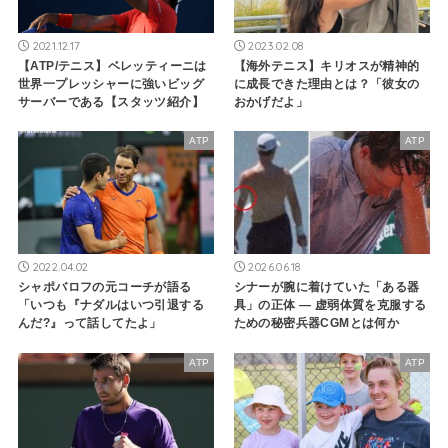
2021.12.17
2023.02.08
【ATP/テニス】ベレッティーニは
【海外テニス】キリオスが精神的
世界一プレッシャーに強いビッグ
に成長できた理由とは？「彼女の
サーバーである【スタッツ紹介】
おかげだよ」
ATP
ATP
2022.04.02
2026.06.18
シャポバロフの元コーチが語る
シナーが腕に着けていた「ある器
「いつも『ナダルはいつ引退する
具」の正体 ― 虚弱体質を克服する
んだ?』って話してたよ」
ための秘密兵器CGMとは何か
ATP
ATP