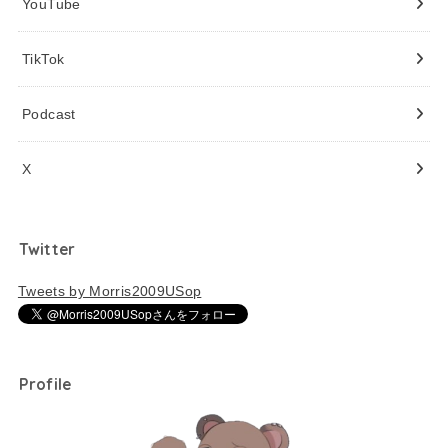
YouTube
TikTok
Podcast
X
Twitter
Tweets by Morris2009USop
Profile