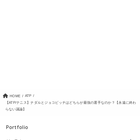
ATP
HOME
【ATP/テニス】ナダルとジョコビッチはどちらが最強の選手なのか？【永遠に終わ
らない議論】
Portfolio