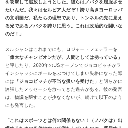
を攻撃して追放しようとした。彼らはノバクを屈服させ
たいんだ。我々はセルビア人だぞ！誇り高きヨーロッパ
の文明国だ。私たちの理想であり、トンネルの先に見え
る光であるノバクを誇りに思う。これは政治的な闘いな
のだ！」
スルジャンはこれまでにも、ロジャー・フェデラーを
「偉大なチャンピオンだが、人間としては劣っている」
と評したり、2020年のUSオープンでジョコビッチがラ
インジャッジにボールをぶつけてしまい失格になった際
には
「ジョコビッチが不当な扱いを受けた」
と明らかに
誇張したメッセージを放ってきた過去がある。彼の発言
は、物議を醸すことが少なくないが、続けて以下のよう
にも発言した。
「これはスポーツとは何の関係もない！（ノバクは）出