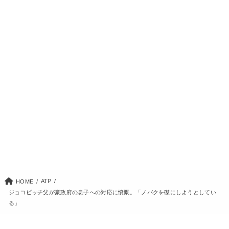
ATP
HOME
ジョコビッチ父が豪政府の息子への対応に憤慨。「ノバクを磔にしようとしてい
る」