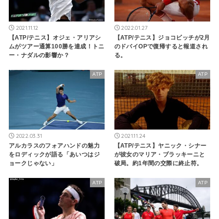
2021.11.12
2022.01.27
【ATP/テニス】オジェ・アリアシ
【ATP/テニス】ジョコビッチが2月
ムがツアー通算100勝を達成！トニ
のドバイOPで復帰すると報道され
ー・ナダルの影響か？
る。
ATP
ATP
2022.03.31
2021.11.24
アルカラスのフォアハンドの魅力
【ATP/テニス】ヤニック・シナー
をロディックが語る「あいつはジ
が彼女のマリア・ブラッキーニと
ョークじゃない」
破局。約1年間の交際に終止符。
ATP
ATP