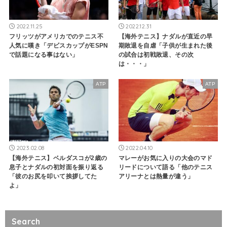
2022.11.25
2022.12.31
フリッツがアメリカでのテニス不
【海外テニス】ナダルが直近の早
人気に嘆き「デビスカップがESPN
期敗退を自虐「子供が生まれた後
で話題になる事はない」
の試合は初戦敗退、その次
は・・・」
ATP
ATP
2023.02.08
2022.04.10
【海外テニス】ベルダスコが2歳の
マレーがお気に入りの大会のマド
息子とナダルの初対面を振り返る
リードについて語る「他のテニス
「彼のお尻を叩いて挨拶してた
アリーナとは熱量が違う」
よ」
Search