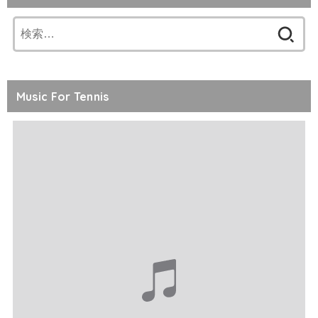
検
索:
Music For Tennis