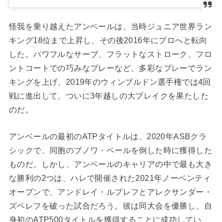
怪我を乗り越えたアンベールは、当時ジュニア世界ラン
キング18位まで上昇し、その後2016年にプロへと転向
した。パワフルなサーブ、フラットなストローク、フロ
ントコートでの巧みなプレーなど、多彩なプレーでラン
キングを上げ、2019年のウィンブルドン選手権では4回
戦に進出して、ついに3年越しの大ブレイクを果たした
のだ。
アンベールの最初の
ATP
タイトルは、
2020
年
ASB
クラ
シックで、同胞のブノワ・ペールを倒した時に獲得した
ものだ。しかし、アンベールのキャリアの中で最も大き
な勝利の
2
つは、ハレで開催された
2021
年ノーベンティ
オープンで、アンドレイ・ルブレフとアレクサンダー・
ズベレフを破った試合だろう。彼は同大会を優勝し、自
身初の
ATP500
タイトルを獲得することに成功してい