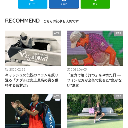
ツイート
シェア
送る
RECOMMEND
ATP
ATP
2022.02.25
2026.06.03
キャッシュの伝説のコラムを振り
「全力で速く打つ」をやめた日 —
返る「ナダルは史上最高の賞を獲
フォンセカが全仏で見せた“急がな
得する逸材だ」
い”進化
ATP
ATP