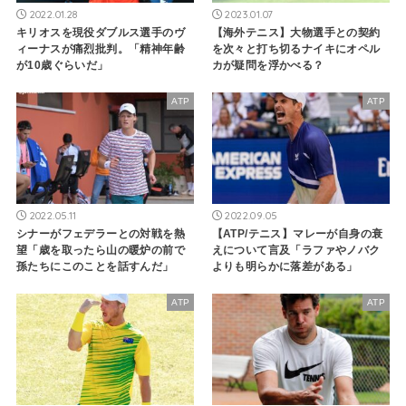
2022.01.28
2023.01.07
キリオスを現役ダブルス選手のヴ
【海外テニス】大物選手との契約
ィーナスが痛烈批判。「精神年齢
を次々と打ち切るナイキにオペル
が10歳ぐらいだ」
カが疑問を浮かべる？
ATP
ATP
2022.05.11
2022.09.05
シナーがフェデラーとの対戦を熱
【ATP/テニス】マレーが自身の衰
望「歳を取ったら山の暖炉の前で
えについて言及「ラファやノバク
孫たちにこのことを話すんだ」
よりも明らかに落差がある」
ATP
ATP