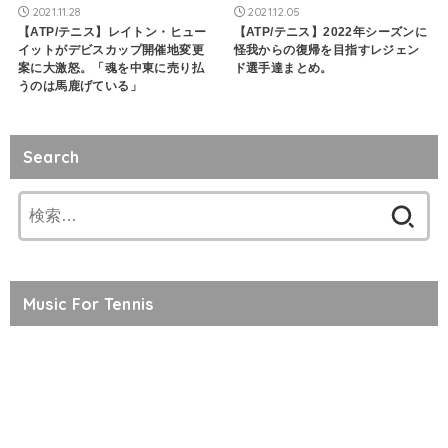
2021.11.28
2021.12.05
【ATP/テニス】レイトン・ヒュー
【ATP/テニス】2022年シーズンに
イットがデビスカップ開催地変更
怪我からの復帰を目指すレジェン
案に大激怒。「魂を中東に売り払
ド選手達まとめ。
うのは馬鹿げている」
Search
検
索:
Music For Tennis