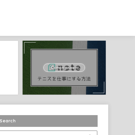
Coming soon
Search
検