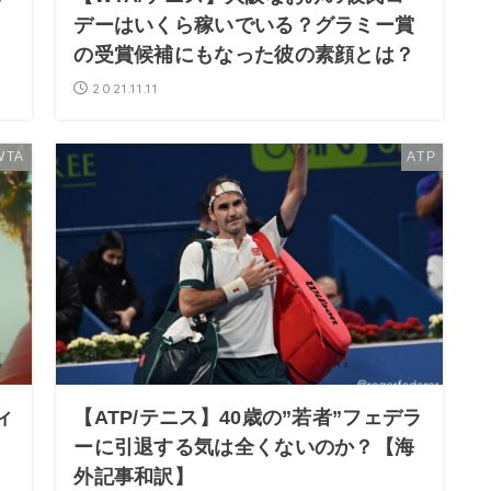
デーはいくら稼いでいる？グラミー賞
の受賞候補にもなった彼の素顔とは？
2021.11.11
WTA
ATP
ィ
【ATP/テニス】40歳の”若者”フェデラ
リ
ーに引退する気は全くないのか？【海
外記事和訳】