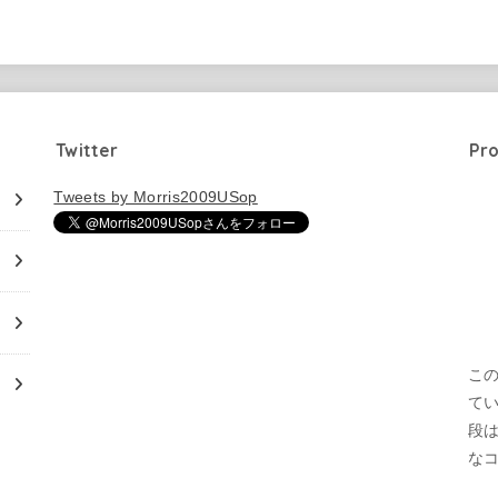
Twitter
Pro
Tweets by Morris2009USop
この
て
段
な