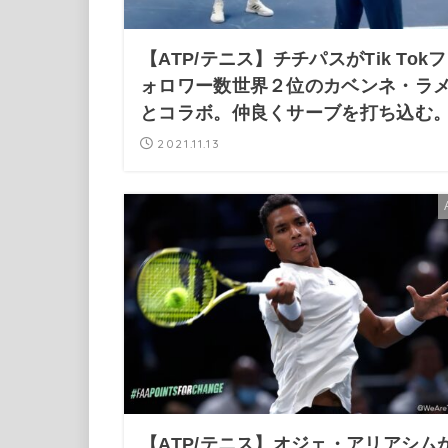
【ATP/テニス】チチパスがTik Tokフ
ォロワー数世界２位のカベンネ・ラ
とコラボ。仲良くサーブを打ち込む
2021.11.13
【ATP/テニス】オジェ・アリアシム