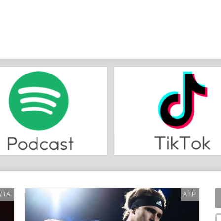
WTA
ATP