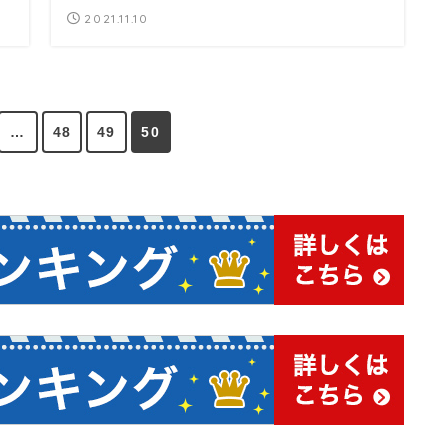
2021.11.10
…
48
49
50