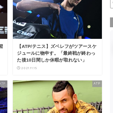
習
【ATP/テニス】ズベレフがツアースケ
り
ジュールに物申す。「最終戦が終わっ
」
た後10日間しか休暇が取れない」
2021.11.15
ATP
ATP