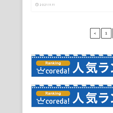
2021.11.11
＜
1