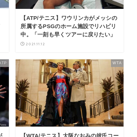
【ATP/テニス】ワウリンカがメッシの
メ
所属するPSGのホーム施設でリハビリ
。
中。「一刻も早くツアーに戻りたい」
2021.11.12
ATP
WTA
が
【WTA/テニス】大阪なおみの彼氏コー