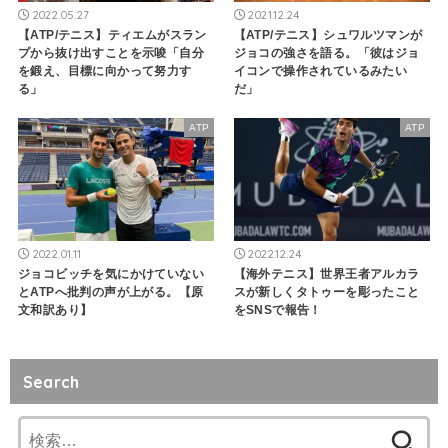
2022.05.27
2021.12.24
【ATP/テニス】ティエムがスラン
【ATP/テニス】シュワルツマンが
プから抜け出すことを示唆「自分
ジョコの強さを語る。「彼はジョ
を鍛え、目標に向かって努力す
イコンで操作されているみたい
る」
だ」
ATP
ATP
2022.01.11
2022.12.24
ジョコビッチを気にかけていない
【海外テニス】世界王者アルカラ
とATPへ批判の声が上がる。【原
スが新しくタトゥーを彫ったこと
文和訳あり】
をSNSで報告！
Search
検