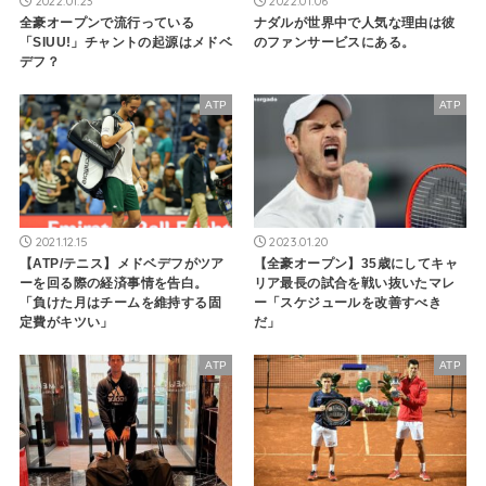
2022.01.23
2022.01.06
全豪オープンで流行っている
ナダルが世界中で人気な理由は彼
「SIUU!」チャントの起源はメドベ
のファンサービスにある。
デフ？
ATP
ATP
2021.12.15
2023.01.20
【ATP/テニス】メドベデフがツア
【全豪オープン】35歳にしてキャ
ーを回る際の経済事情を告白。
リア最長の試合を戦い抜いたマレ
「負けた月はチームを維持する固
ー「スケジュールを改善すべき
定費がキツい」
だ」
ATP
ATP