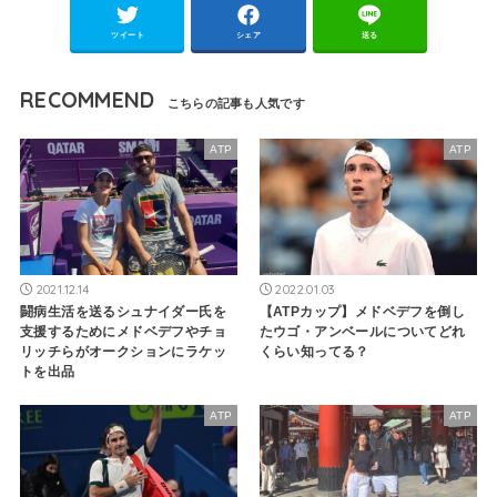
ツイート
シェア
送る
RECOMMEND
ATP
ATP
2021.12.14
2022.01.03
闘病生活を送るシュナイダー氏を
【ATPカップ】メドベデフを倒し
支援するためにメドベデフやチョ
たウゴ・アンベールについてどれ
リッチらがオークションにラケッ
くらい知ってる？
トを出品
ATP
ATP