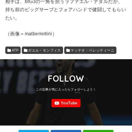
相手は、BIG3の一角を担うラファエル・ナダルだが、
持ち前のビッグサーブとフォアハンドで健闘してもらい
たい。
（画像＝matberrettini）
ATP
ガエル・モンフィス
マッテオ・ベレッティーニ
FOLLOW