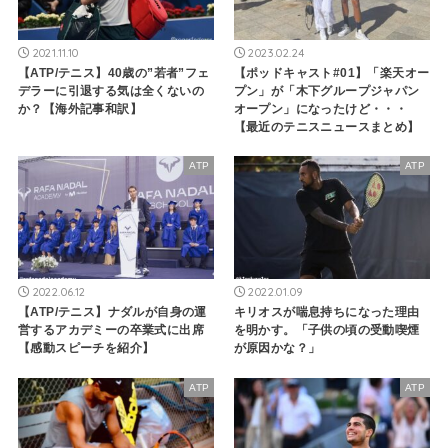
2021.11.10
2023.02.24
【ATP/テニス】40歳の”若者”フェ
【ポッドキャスト#01】「楽天オー
デラーに引退する気は全くないの
プン」が「木下グループジャパン
か？【海外記事和訳】
オープン」になったけど・・・
【最近のテニスニュースまとめ】
ATP
ATP
2022.06.12
2022.01.09
【ATP/テニス】ナダルが自身の運
キリオスが喘息持ちになった理由
営するアカデミーの卒業式に出席
を明かす。「子供の頃の受動喫煙
【感動スピーチを紹介】
が原因かな？」
ATP
ATP