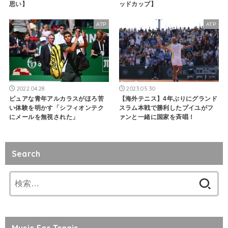
思い】
ッドカップ】
ATP
ATP
2022.04.28
2023.05.30
ピュアな青年アルカラスがほろ苦
【海外テニス】4年ぶりにグランド
い体験を明かす「シフィオンテク
スラム本戦で勝利したプイユがフ
にメールを無視された」
ァンと一緒に国家を斉唱！
Search
検
索: