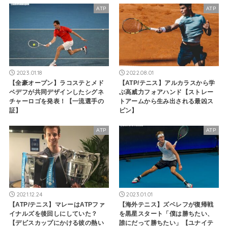
ATP
ATP
2023.01.18
2022.08.01
【全豪オープン】ラコステとメド
【ATP/テニス】アルカラスから学
ベデフが共同デザインしたシグネ
ぶ高威力フォアハンド【ストレー
チャーロゴを発表！【一流選手の
トアームから生み出される最凶ス
証】
ピン】
ATP
ATP
2021.12.24
2023.01.01
【ATP/テニス】マレーはATPファ
【海外テニス】ズベレフが復帰戦
イナルズを後回しにしていた？
を黒星スタート「僕は勝ちたい、
【デビスカップにかける彼の熱い
誰にだって勝ちたい」【ユナイテ