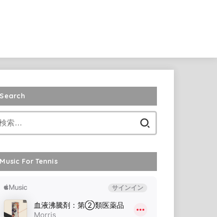
Search
検
索:
Music For Tennis