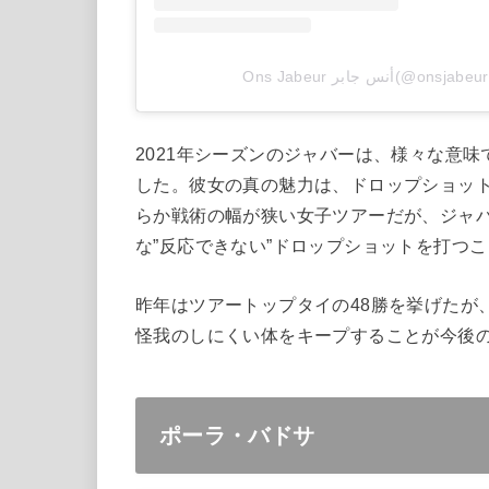
Ons Jabeur  جابر
2021年シーズンのジャバーは、様々な意
した。彼女の真の魅力は、ドロップショッ
らか戦術の幅が狭い女子ツアーだが、ジャ
な”反応できない”ドロップショットを打つ
昨年はツアートップタイの
48
勝を挙げたが
怪我のしにくい体をキープすることが今後
ポーラ・バドサ