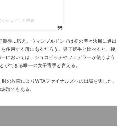
أنس(@onsjabeur)がシェアした投稿
味で期待に応え、ウィンブルドンでは初の準々決勝に進出
トを多用する所にあるだろう。男子選手と比べると、幾
バーにおいては、ジョコビッチやフェデラーが使うよう
ことができる唯一の女子選手と言える。
、肘の故障により
WTA
ファイナルズへの出場を逃した。
の課題でもある。