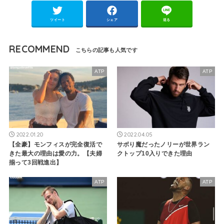
ツイート
シェア
送る
RECOMMEND
ATP
ATP
2022.01.20
2022.04.05
【全豪】モンフィスが完全復活で
サボり魔だったノリーが世界ラン
きた最大の理由は愛の力。【夫婦
クトップ10入りできた理由
揃って3回戦進出】
ATP
ATP