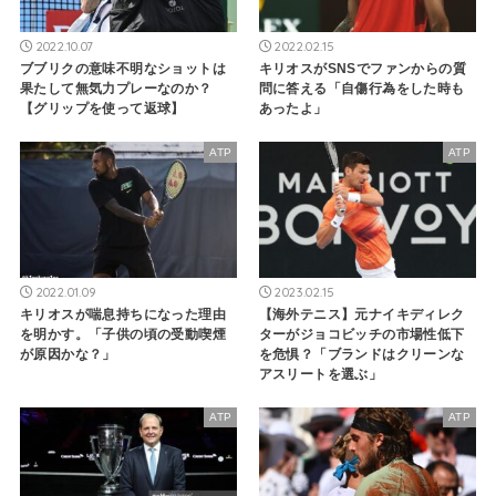
2022.10.07
2022.02.15
ブブリクの意味不明なショットは
キリオスがSNSでファンからの質
果たして無気力プレーなのか？
問に答える「自傷行為をした時も
【グリップを使って返球】
あったよ」
ATP
ATP
2022.01.09
2023.02.15
キリオスが喘息持ちになった理由
【海外テニス】元ナイキディレク
を明かす。「子供の頃の受動喫煙
ターがジョコビッチの市場性低下
が原因かな？」
を危惧？「ブランドはクリーンな
アスリートを選ぶ」
ATP
ATP