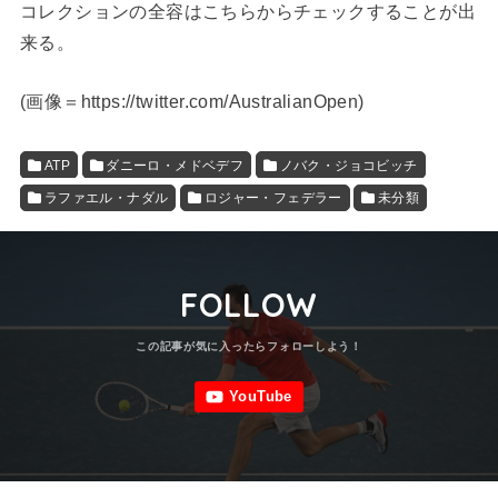
コレクションの全容はこちらからチェックすることが出
来る。
(
画像＝https://twitter.com/AustralianOpen
)
ATP
ダニーロ・メドベデフ
ノバク・ジョコビッチ
ラファエル・ナダル
ロジャー・フェデラー
未分類
FOLLOW