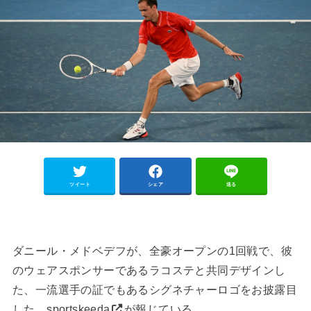
ツイート
シェア
送る
ダニール・メドベデフが、全豪オープンの1回戦で、彼
のウェアスポンサーであるラコステと共同デザインし
た、一流選手の証でもあるシグネチャーロゴをお披露目
した。
sportskeeda
が報じている。