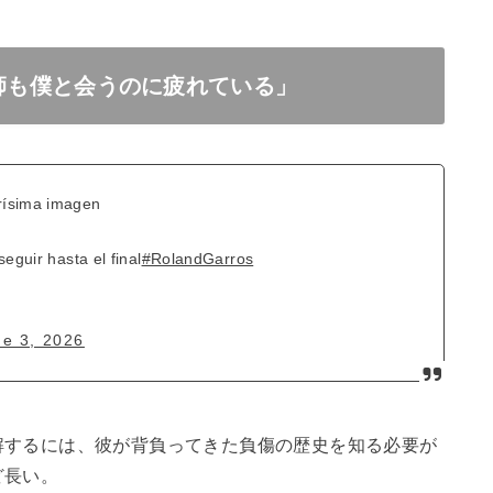
医師も僕と会うのに疲れている」
rísima imagen
eguir hasta el final
#RolandGarros
ne 3, 2026
解するには、彼が背負ってきた負傷の歴史を知る必要が
ど長い。