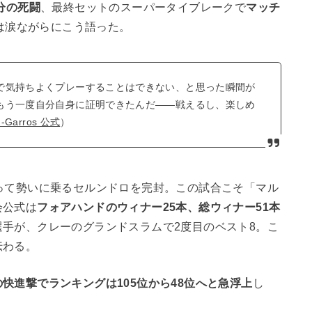
3分の死闘
、最終セットのスーパータイブレークで
マッチ
は涙ながらにこう語った。
で気持ちよくプレーすることはできない、と思った瞬間が
もう一度自分自身に証明できたんだ——戦えるし、楽しめ
d-Garros 公式
）
って勢いに乗るセルンドロを完封。この試合こそ「マル
会公式は
フォアハンドのウィナー25本、総ウィナー51本
手が、クレーのグランドスラムで2度目のベスト8。こ
伝わる。
の快進撃でランキングは105位から48位へと急浮上
し