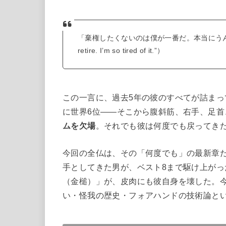
「棄権したくないのは僕が一番だ。本当にうんざりしている」
retire. I’m so tired of it.”）
この一言に、過去5年の彼のすべてが詰まって
に世界6位——そこから腹斜筋、右手、足首
ムを欠場
。それでも彼は何度でも戻ってき
今回の全仏は、その「何度でも」の最新章だ
手としてきた男が、ベスト8まで駆け上がっ
（金槌）」が、皮肉にも彼自身を壊した。
い・怪我の歴史・フォアハンドの技術論とい