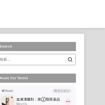
Search
検
索:
Music For Tennis