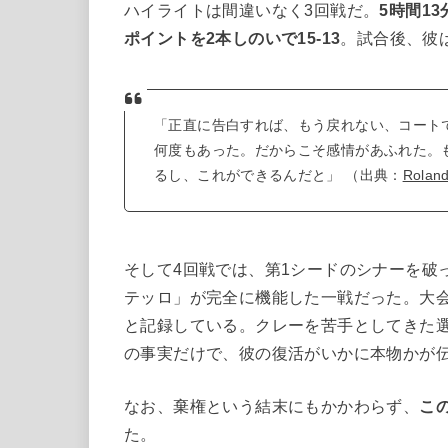
ハイライトは間違いなく3回戦だ。
5時間1
ポイントを2本しのいで15-13
。試合後、彼
「正直に告白すれば、もう戻れない、コート
何度もあった。だからこそ感情があふれた。
るし、これができるんだと」 （出典：
Rolan
そして4回戦では、第1シードのシナーを破
テッロ」が完全に機能した一戦だった。大
と記録している。クレーを苦手としてきた選
の事実だけで、彼の復活がいかに本物かが
なお、棄権という結末にもかかわらず、
こ
た。