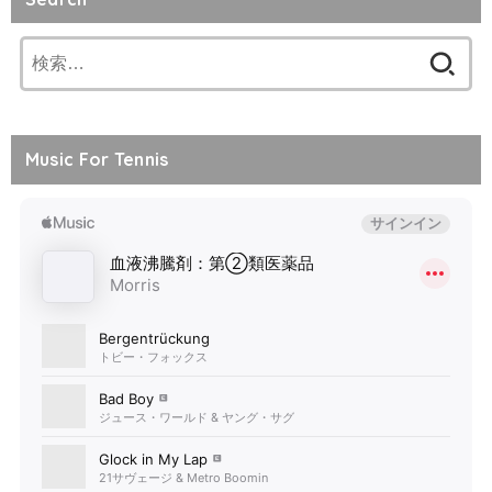
検
索:
Music For Tennis