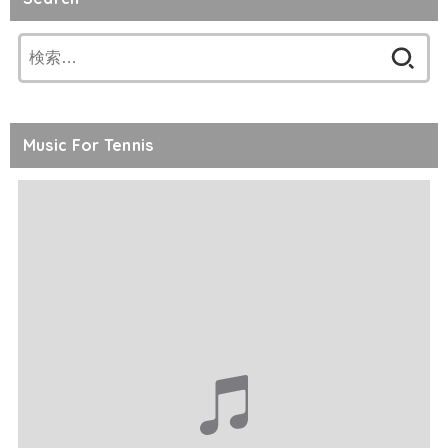
検
索:
Music For Tennis