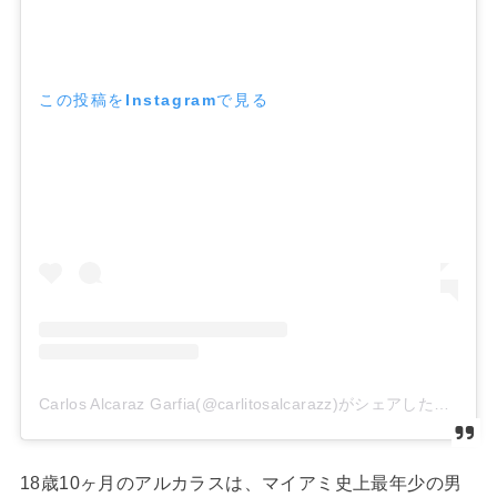
この投稿をInstagramで見る
Carlos Alcaraz Garfia(@carlitosalcarazz)がシェアした投稿
18
歳
10
ヶ月のアルカラスは、マイアミ史上最年少の男