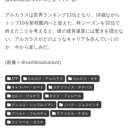
アルカラスは世界ランキング11位となり、18歳ながら
トップ10を射程圏内へと捉えた。昨シーズンを32位で
終えたことを考えると、彼の成長速度には驚きを隠せな
い。アルカラスがどのようなキャリアを歩んでいくの
か、今から楽しみだ。
(
画像＝＠carlitosalcarazz
)
ATP
カルロス・アルカラス
カルロス・モヤ
キャスパー・ルード
ステファノス・チチパス
セルジ・ブルゲラ
ダビド・フェレール
ディエゴ・シュワルツマン
ノバク・ジョコビッチ
フベルト・フルカチュ
ラファエル・ナダル
リシャール・ガスケ