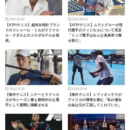
2021.12.09
2022.08.19
【ATP/テニス】超有名時計ブラン
【ATP/テニス】ムラトグルーが現
ドのリシャール・ミルがラファエ
代選手のフィジカルについて言及
ル・ナダルとのコラボモデルを発
「トップ選手はみんな高身長で痩
表。
せ形だ」
ATP
WTA
2022.12.25
2023.01.14
【海外テニス】シナーとラドゥカ
【海外テニス】シフィオンテクが
ヌが今シーズン最も期待外れな選
アメリカの環境を羨む「私の場合
手として新聞に掲載される
お金は父が工面してくれていた」
ATP
ATP