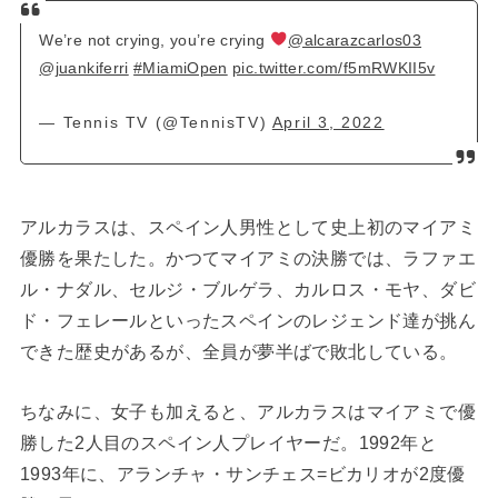
We’re not crying, you’re crying
@alcarazcarlos03
@juankiferri
#MiamiOpen
pic.twitter.com/f5mRWKII5v
— Tennis TV (@TennisTV)
April 3, 2022
アルカラスは、スペイン人男性として史上初のマイアミ
優勝を果たした。かつてマイアミの決勝では、ラファエ
ル・ナダル、セルジ・ブルゲラ、カルロス・モヤ、ダビ
ド・フェレールといったスペインのレジェンド達が挑ん
できた歴史があるが、全員が夢半ばで敗北している。
ちなみに、女子も加えると、アルカラスはマイアミで優
勝した
2
人目のスペイン人プレイヤーだ。
1992
年と
1993
年に、アランチャ・サンチェス
=
ビカリオが
2
度優