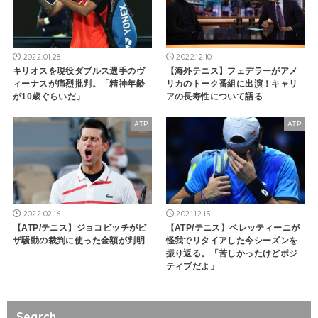
2022.01.28
2022.12.10
キリオスを現役ダブルス選手のヴ
【海外テニス】フェデラーがアメ
ィーナスが痛烈批判。「精神年齢
リカのトーク番組に出演！キャリ
が10歳ぐらいだ」
アの長寿性について語る
ATP
ATP
2022.02.16
2021.12.15
【ATP/テニス】ジョコビッチがビ
【ATP/テニス】ベレッティーニが
ザ騒動の裁判に使った金額が判明
怪我でリタイアした今シーズンを
振り返る。「苦しかったけどポジ
ティブだよ」
Search