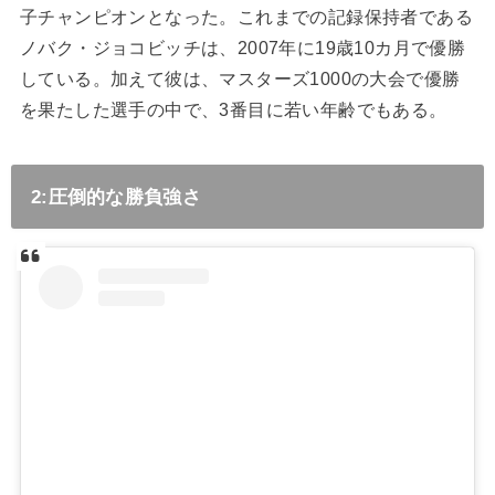
子チャンピオンとなった。これまでの記録保持者である
ノバク・ジョコビッチは、
2007
年に
19
歳
10
カ月で優勝
している。加えて彼は、マスターズ
1000
の大会で優勝
を果たした選手の中で、
3
番目に若い年齢でもある。
2:圧倒的な勝負強さ