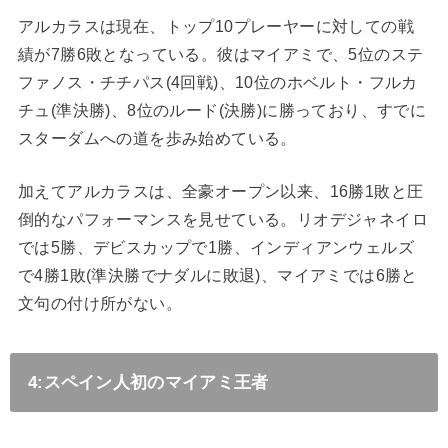
アルカラスは現在、トップ10プレーヤーに対しての戦
績が7勝6敗となっている。彼はマイアミで、5位のステ
ファノス・チチパス(4回戦)、10位のホベルト・フルカ
チュ(準決勝)、8位のルード(決勝)に勝っており、すでに
スターダムへの道を歩み始めている。
加えてアルカラスは、全豪オープン以来、
16
勝
1
敗と圧
倒的なパフォーマンスを見せている。リオデジャネイロ
では
5
勝、デビスカップで
1
勝、インディアンウェルズ
で
4
勝
1
敗(準決勝でナダルに敗退)、マイアミでは
6
勝と
文句の付け所がない。
4:スペイン人初のマイアミ王者