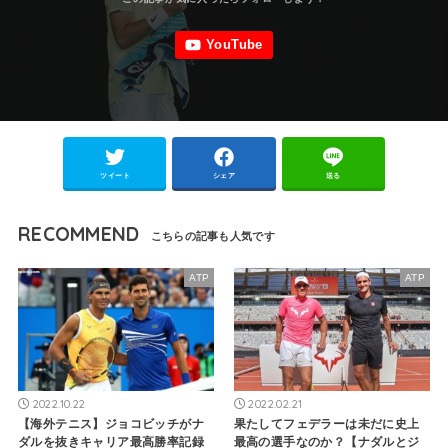
ツイート
シェア
送る
RECOMMEND
ATP
ATP
2022.10.22
2022.02.21
【海外テニス】ジョコビッチがナ
果たしてフェデラーは未だに史上
ダルを抜きキャリア最高勝率記録
最高の選手なのか？【ナダルとジ