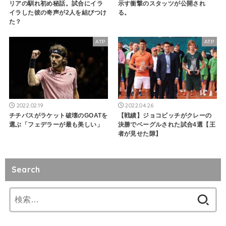
リアの馴れ初め秘話。試合にイラ
示す衝撃のスタッツが公開され
イラした彼の奇声が2人を結びつけ
る。
た？
ATP
ATP
2022.02.19
2022.04.26
チチパスがラケット破壊のGOATを
【戦績】ジョコビッチがクレーの
選ぶ「フェデラーが最も美しい」
決勝でベーグルされた試合4選【王
者が見せた隙】
Search
検
索: