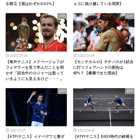
を樹立【差はわずか0.01%】
ョコに負け越している現実】
ATP
ATP
2023.03.04
2022.04.19
【海外テニス】メドベージェフが
【モンテカルロ】チチパスが1試合
フェデラーを見て学んだことを明
に打つフォアハンドの割合は
かす「試合中のロジャーは怒って
何%？【優勝できた理由】
いるようにも見えるけど・・・」
ATP
ATP
2021.11.27
2022.04.07
【ATP/テニス】メドベデフと妻ダ
【ATP/テニス】BIG3時代の終焉を