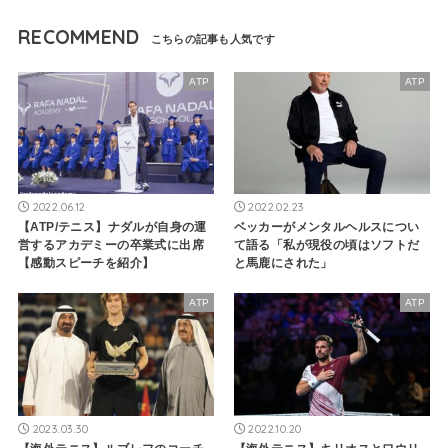
RECOMMEND
ATP
ATP
2022.06.12
2022.02.23
【ATP/テニス】ナダルが自身の運
ベッカーがメンタルヘルスについ
営するアカデミーの卒業式に出席
て語る「私が現役の頃はソフトだ
【感動スピーチを紹介】
と馬鹿にされた」
ATP
ATP
2023.03.30
2022.10.20