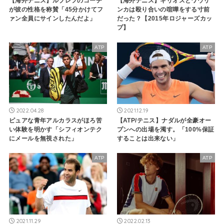
【海外テニス】ルブレフのコーチ
【海外テニス】キリオスとワウリ
が彼の性格を称賛「45分かけてフ
ンカは殴り合いの喧嘩をする寸前
ァン全員にサインしたんだよ」
だった？【2015年ロジャーズカッ
プ】
ATP
ATP
2022.04.28
2021.12.19
ピュアな青年アルカラスがほろ苦
【ATP/テニス】ナダルが全豪オー
い体験を明かす「シフィオンテク
プンへの出場を濁す。「100%保証
にメールを無視された」
することは出来ない」
ATP
ATP
2021.11.29
2022.02.13