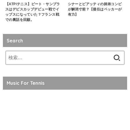
【ATP/テニス】ピート・サンプラ
シナーとピアッティの師弟コンビ
スはデビスカップデビュー戦でイ
が解消寸前？【後任はベッカーが
ップスになっていた？フランス戦
有力】
での裏話を回顧。
Search
検
索:
Music For Tennis