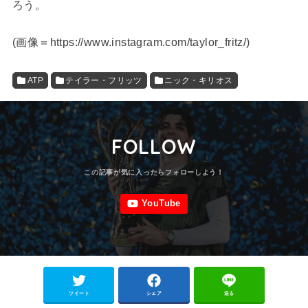
ろう。
(
画像＝https://www.instagram.com/taylor_fritz/
)
ATP
テイラー・フリッツ
ニック・キリオス
FOLLOW
ツイート
シェア
送る