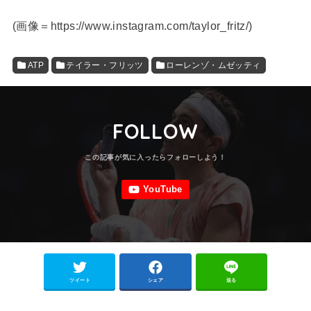
(
画像＝https://www.instagram.com/taylor_fritz/
)
ATP
テイラー・フリッツ
ローレンゾ・ムゼッティ
FOLLOW
ツイート
シェア
送る