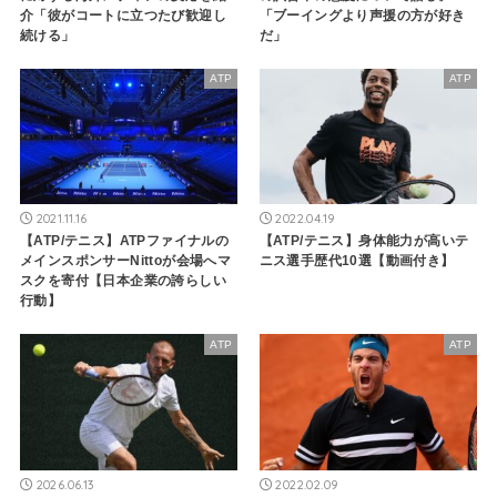
介「彼がコートに立つたび歓迎し
「ブーイングより声援の方が好き
続ける」
だ」
ATP
ATP
2021.11.16
2022.04.19
【ATP/テニス】ATPファイナルの
【ATP/テニス】身体能力が高いテ
メインスポンサーNittoが会場へマ
ニス選手歴代10選【動画付き】
スクを寄付【日本企業の誇らしい
行動】
ATP
ATP
2026.06.13
2022.02.09