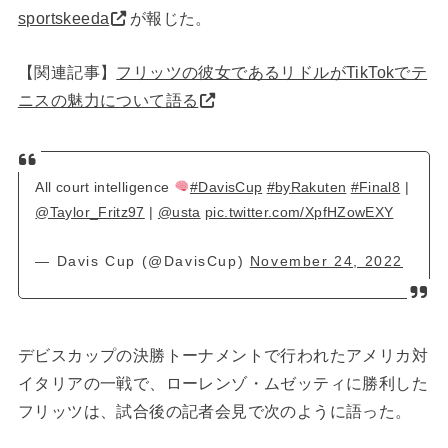
sportskeeda
が報じた。
【関連記事】
フリッツの彼女であるリドルがTikTokでテ
ニスの魅力について語る
All court intelligence
#DavisCup
#byRakuten
#Final8
|
@Taylor_Fritz97
|
@usta
pic.twitter.com/XpfHZowEXY
— Davis Cup (@DavisCup)
November 24, 2022
デビスカップの決勝トーナメントで行われたアメリカ対
イタリアの一戦で、ローレンゾ・ムゼッティに勝利した
フリッツは、試合後の記者会見で次のように語った。