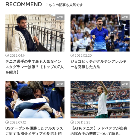
RECOMMEND
ATP
ATP
2022.04.14
2022.02.20
テニス選手の中で最も人気なイン
ジョコビッチがグルテンアレルギ
スタグラマーは誰？【トップの7人
ーを克服した方法
を紹介】
ATP
ATP
2022.09.12
2021.12.25
USオープンを優勝したアルカラス
【ATP/テニス】メドベデフが自身
に対する海外メディアの反応を紹
の試合中の態度について語る。