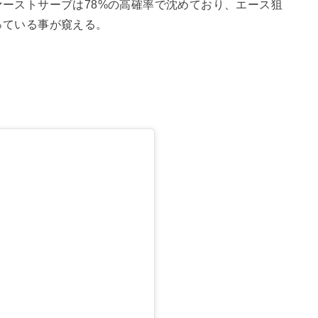
ーストサーブは78%の高確率で沈めており、エース狙
っている事が窺える。