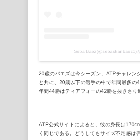
Seba Baez(@sebastianba
20歳のバエズは今シーズン、ATPチャレ
と共に、20歳以下の選手の中で年間最多の
年間44勝はティアフォーの42勝を抜きさ
ATP公式サイトによると、彼の身長は170
く同じである。どうしてもサイズ不足感は