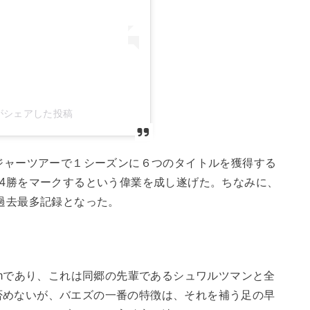
ez1)がシェアした投稿
ンジャーツアーで１シーズンに６つのタイトルを獲得する
44勝をマークするという偉業を成し遂げた。ちなみに、
り過去最多記録となった。
cmであり、これは同郷の先輩であるシュワルツマンと全
否めないが、バエズの一番の特徴は、それを補う足の早