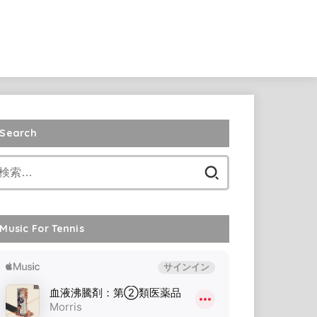
Search
検
索:
Music For Tennis