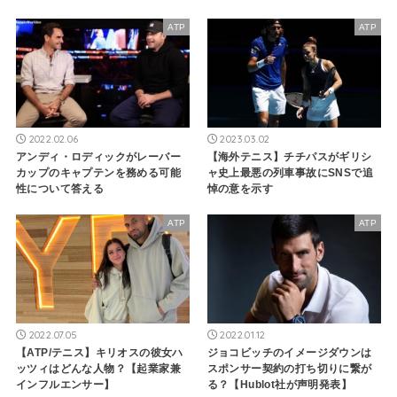
ATP
ATP
2022.02.06
2023.03.02
アンディ・ロディックがレーバー
【海外テニス】チチパスがギリシ
カップのキャプテンを務める可能
ャ史上最悪の列車事故にSNSで追
性について答える
悼の意を示す
ATP
ATP
2022.07.05
2022.01.12
【ATP/テニス】キリオスの彼女ハ
ジョコビッチのイメージダウンは
ッツィはどんな人物？【起業家兼
スポンサー契約の打ち切りに繋が
インフルエンサー】
る？【Hublot社が声明発表】