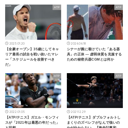
ATP
ATP
2023.01.20
2026.06.18
【全豪オープン】35歳にしてキャ
シナーが腕に着けていた「ある器
リア最長の試合を戦い抜いたマレ
具」の正体 ― 虚弱体質を克服する
ー「スケジュールを改善すべき
ための秘密兵器CGMとは何か
だ」
ATP
ATP
2022.01.05
2021.12.29
【ATP/テニス】ガエル・モンフィ
【ATP/テニス】ダブルフォルトし
スが「2021年は最悪の年だった」
まくりのズベレフがなんで強いの
と回顧。
かが分からない。【海外記事和