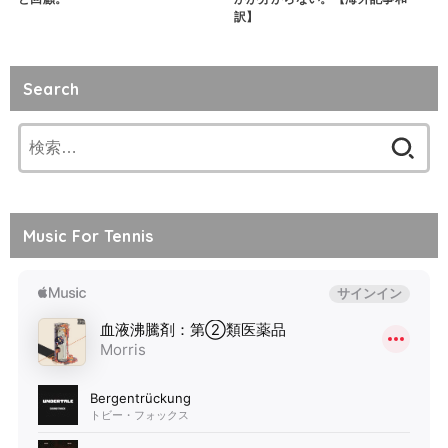
訳】
Search
検
索:
Music For Tennis