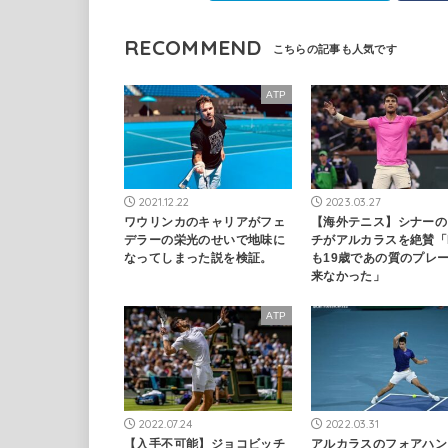
RECOMMEND
ATP
2021.12.22
2023.03.27
ワウリンカのキャリアがフェ
【海外テニス】シナーの
デラーの栄光のせいで地味に
チがアルカラスを絶賛「B
なってしまった説を検証。
も19歳であの質のプレ
来なかった」
ATP
2022.07.24
2022.03.31
【入手不可能】ジョコビッチ
アルカラスのフォアハン