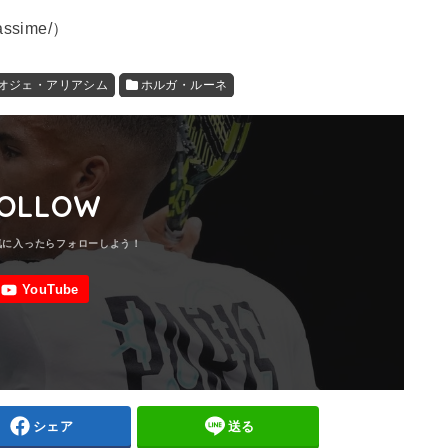
iassime/）
オジェ・アリアシム
ホルガ・ルーネ
OLLOW
シェア
送る