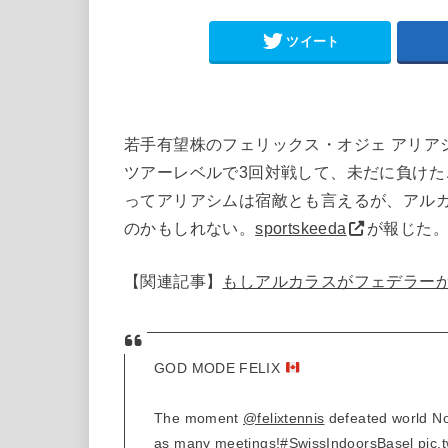
ツイート
若手有望株のフェリックス・オジェ アリア
ツアーレベルで3回対戦して、未だに負け
ってアリアシムは宿敵とも言えるが、アル
のかもしれない。
sportskeeda
が報じた
【関連記事】
もしアルカラスがフェデラー
GOD MODE FELIX
The moment
@felixtennis
defeated world No.
as many meetings!
#SwissIndoorsBasel
pic.