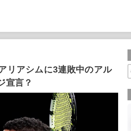
 アリアシムに3連敗中のアル
ジ宣言？