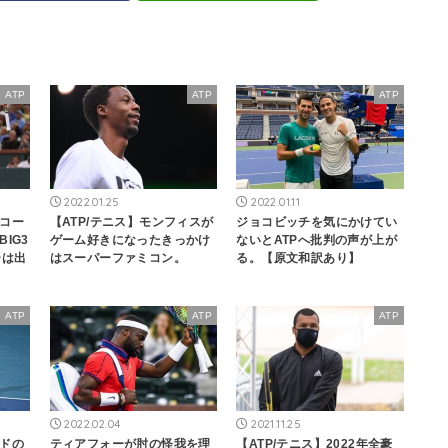
ATP
ATP
ATP
2022.01.25
2022.01.11
コー
【ATP/テニス】モンフィスが
ジョコビッチを気にかけてい
IG3
ゲーム好きになったきっかけ
ないとATPへ批判の声が上が
ーは出
はスーパーファミコン。
る。【原文和訳あり】
ATP
ATP
ATP
2022.02.04
2021.11.25
ドの
ティアフォーが肘の怪我を理
【ATP/テニス】2022年全豪