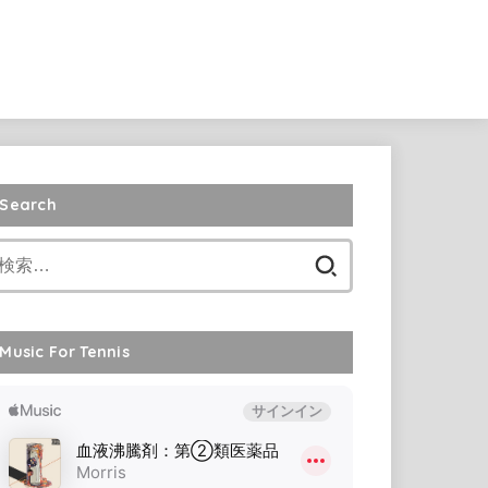
Search
検
索:
Music For Tennis