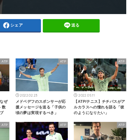
シェア
送る
ATP
ATP
ATP
2022.02.23
2022.05.11
なぜ
メドベデフのスポンサーが応
【ATP/テニス】チチパスがア
 数
援メッセージを送る「子供の
ルカラスへの憧れを語る「彼
ブ
頃の夢は実現するべき」
のようになりたい」
ATP
ATP
ATP