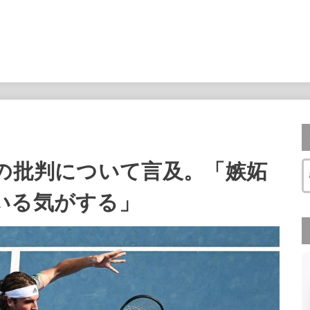
身の批判について言及。「嫉妬
いる気がする」