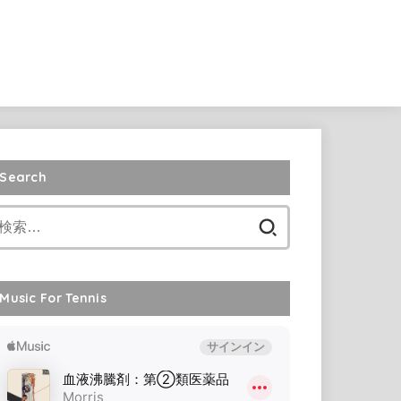
Search
検
索:
Music For Tennis