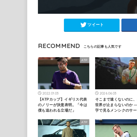
ツイート
RECOMMEND
ATP
2022.01.03
2026.06.03
【ATPカップ】イギリス代表
そこまで速くないのに、
のノリーが決意表明。「今は
世界が止まらないのか —
僕も追われる立場だ」
字で見るメンシクのサー
ATP