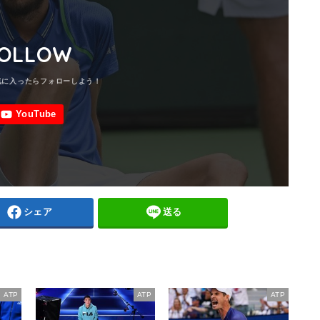
OLLOW
シェア
送る
ATP
ATP
ATP