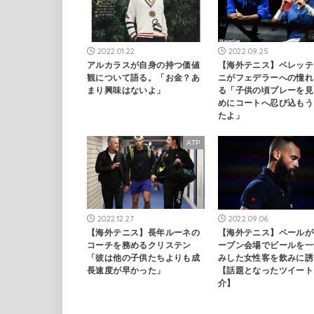
2022.01.22
2022.09.25
アルカラスが自身の持つ価値
【海外テニス】ベレッテ
観について語る。「お金？あ
ニがフェデラーへの憧れ
まり興味はないよ」
る「子供の頃プレーを見
めにコートへ忍び込もう
たよ」
ATP
2022.12.27
2022.09.06
【海外テニス】長年ルーネの
【海外テニス】ペールが
コーチを務めるクリステン
ープン会場でビールを一
「彼は他の子供たちよりも成
みした女性客を飲みに誘
長速度が早かった」
【話題となったツイート
介】