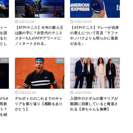
2021.12.04
2022.09.05
ィー
【ATP/テニス】今年の新人王
【ATP/テニス】マレーが自身
を語
は誰の手に？次世代のテニス
の衰えについて言及「ラファ
るた
スター5人がATPアワードに
やノバクよりも明らかに落差
とし
ノミネートされる。
がある」
ATP
ATP
ATP
2022.02.09
2022.09.02
USオ
デルポトロのこれまでのキャ
入院中のナダルの妻マリアが
気飲
リアを振り返り【感動をあり
順調に回復していると報道さ
う？
がとう】
れる【赤ちゃんも無事】
を紹