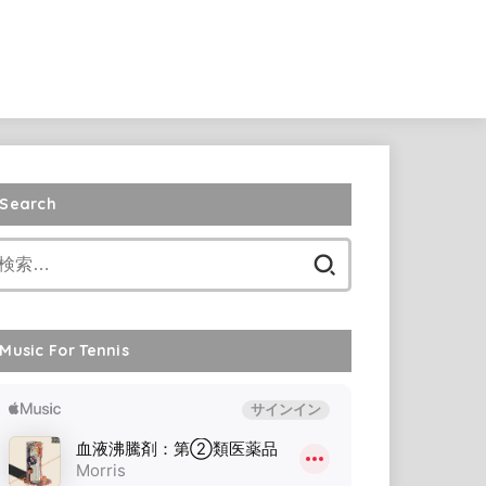
Search
検
索:
Music For Tennis