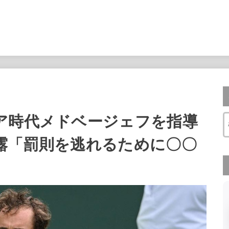
ア時代メドベージェフを指導
露「罰則を逃れるために〇〇