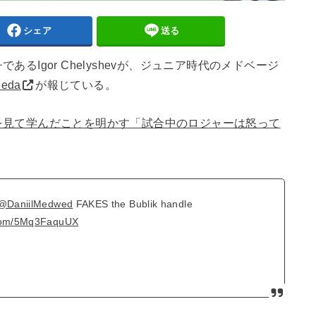
シェア
送る
るIgor Chelyshevが、ジュニア時代のメドベージ
eeda
が報じている。
を見て学んだことを明かす「試合中のロジャーは怒って
@DaniilMedwed
FAKES the Bublik handle
r.com/5Mq3FaquUX