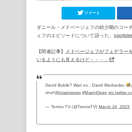
ツイート
ダニール・メドベージェフの幼少期のコーチであ
ェフのエピソードについて語った。
sportsk
【関連記事】
メドベージェフがフェデラー
いるようにも見えるけど・・・」
Daniil Bublik? Wait no…Daniil Medvedev
shot!
@miamiopen
#MiamiOpen
pic.twitte
— Tennis TV (@TennisTV)
March 24, 2023