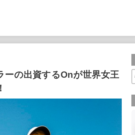
ラーの出資するOnが世界女王
！