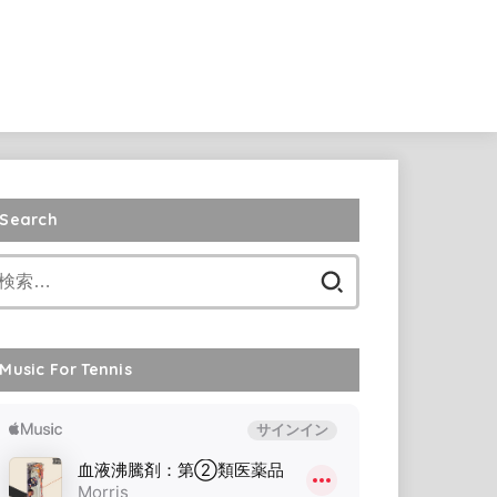
Search
検
索:
Music For Tennis