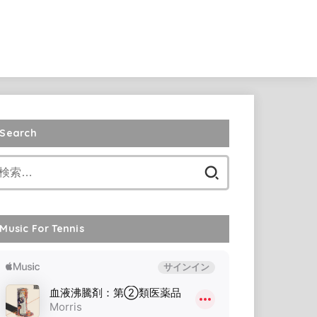
Search
検
索:
Music For Tennis