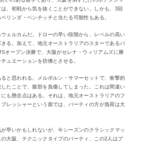
ては、初戦から気を抜くことができない。しかも、3回
るベリンダ・ベンチッチと当たる可能性もある。
もウェルカムだ。ドローの早い段階から、レベルの高い
尽きる。加えて、地元オーストラリアのスターであるバ
のUSオープン決勝で、大阪がセレナ・ウィリアムズに勝
シチュエーションを彷彿とさせる。
あると思われる。メルボルン・サマーセットで、衝撃的
続したことで、腹部を負傷してしまった。これは間違い
ィにも懸念点はある。それは、地元オーストラリアのフ
。プレッシャーという面では、バーティの方が負荷は大
気が早いかもしれないが、今シーズンのクラシックマッ
スの大阪、テクニックタイプのバーティ、この
2
人はプ