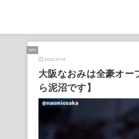
WTA
2022.01.14
大阪なおみは全豪オー
ら泥沼です】