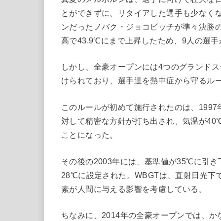
とができずに、リタイアした選手も少なくな
ンだったノバク・ジョコビッチが準々決勝の
高で43.9℃にまで上昇したため、9人の選
しかし、全豪オープンには4つのグランドスラムの中
けられており、選手達を熱中症から守るル
このルールが初めて施行されたのは、199
対して精密な方針が打ち出され、気温が40
ことになった。
その後の2003年には、基準値が35℃に引き下げられ、
28℃に設定された。WBGTは、直射日光
素が人間に与える影響を考慮している。
ちなみに、2014年の全豪オープンでは、