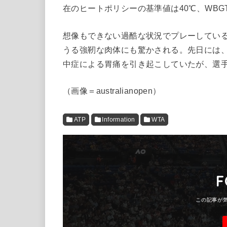
在のヒートポリシーの基準値は40℃、WBG
想像もできない過酷な状況でプレーしてい
うる強靭な肉体にも驚かされる。先日には
中症による胃痛を引き起こしていたが、選
（画像＝australianopen）
ATP
Information
WTA
F