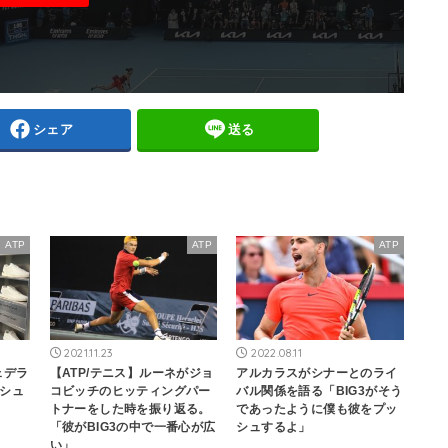
シェア
送る
ATP
ATP
ATP
2021.11.23
2022.08.11
ェデラ
【ATP/テニス】ルーネがジョ
アルカラスがシナーとのライ
シュ
コビッチのヒッティングパー
バル関係を語る「BIG3がそう
トナーをした時を振り返る。
であったように僕も彼をプッ
「彼がBIG3の中で一番心が広
シュするよ」
い」