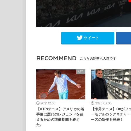
ツイート
RECOMMEND
ATP
2021.12.30
2023.03.05
【ATP/テニス】アメリカの若
【海外テニス】Onがフ
手達は歴代のレジェンドを超
ーモデルのシグネチャー
えるための準備期間を終え
ーズの新作を発表！
た。