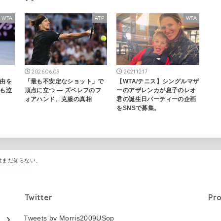
WTA
ATP
WTA
2026.06.09
2021.12.17
由を
「最も不安定なショット」で
【WTA/テニス】シングルマザ
も泣
頂点に立つ — ズベレフのフ
ーのアザレンカが息子のレオ
ォアハンド、克服の真相
君の誕生日パーティーの企画
をSNSで募集。
はまだ知らない。
Twitter
Pro
Tweets by Morris2009USop