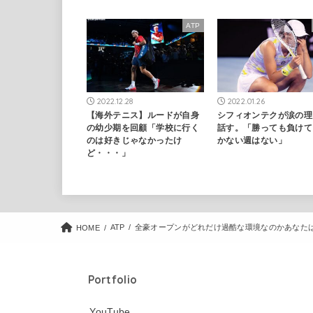
ATP
2022.12.28
2022.01.26
【海外テニス】ルードが自身
シフィオンテクが涙の理
の幼少期を回顧「学校に行く
話す。「勝っても負けて
のは好きじゃなかったけ
かない週はない」
ど・・・」
ATP
全豪オープンがどれだけ過酷な環境なのかあなた
HOME
Portfolio
YouTube