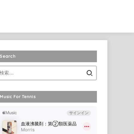
Search
検
索:
Music For Tennis