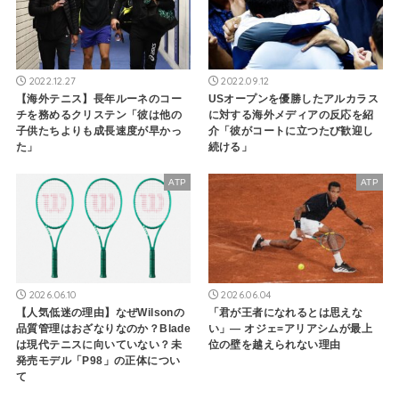
2022.12.27
2022.09.12
【海外テニス】長年ルーネのコー
USオープンを優勝したアルカラス
チを務めるクリステン「彼は他の
に対する海外メディアの反応を紹
子供たちよりも成長速度が早かっ
介「彼がコートに立つたび歓迎し
た」
続ける」
ATP
ATP
2026.06.10
2026.06.04
【人気低迷の理由】なぜWilsonの
「君が王者になれるとは思えな
品質管理はおざなりなのか？Blade
い」— オジェ=アリアシムが最上
は現代テニスに向いていない？未
位の壁を越えられない理由
発売モデル「P98」の正体につい
て