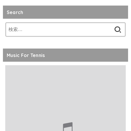
Search
検
索:
Music For Tennis