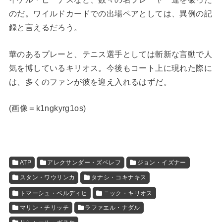
のだ。ワイルドカードでの出場ペアとしては、異例の記
録と言えるだろう。
華のあるプレーと、テニス選手としては斬新な言動で人
気を博しているキリオス。今後もコート上に現れた際に
は、多くのファンが彼を迎え入れるはずだ。
(
画像＝k1ngkyrg1os
)
ATP
アレクサンダー・ズベレフ
ジョン・イズナー
スタン・ワウリンカ
タナシ・コキナキス
トマーシュ・ベルディヒ
ニック・キリオス
マリン・チリッチ
ラファエル・ナダル