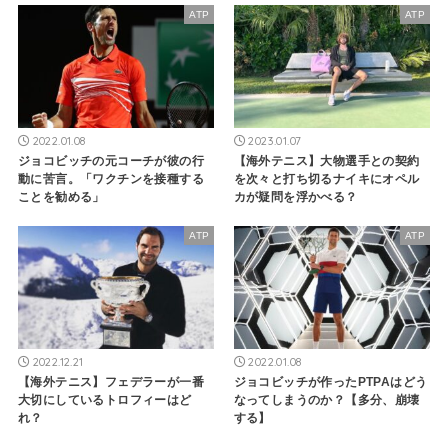
ATP
ATP
2022.01.08
2023.01.07
ジョコビッチの元コーチが彼の行
【海外テニス】大物選手との契約
動に苦言。「ワクチンを接種する
を次々と打ち切るナイキにオペル
ことを勧める」
カが疑問を浮かべる？
ATP
ATP
2022.12.21
2022.01.08
【海外テニス】フェデラーが一番
ジョコビッチが作ったPTPAはどう
大切にしているトロフィーはど
なってしまうのか？【多分、崩壊
れ？
する】