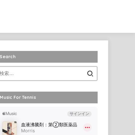
Search
検
索:
Music For Tennis