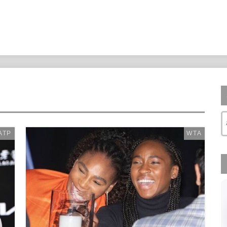
ATP
WTA