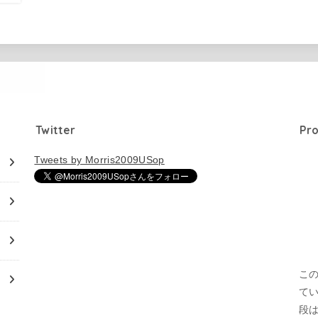
Twitter
Pro
Tweets by Morris2009USop
この
て
段