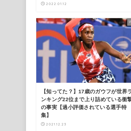
2022.01.12
【知ってた？】17歳のガウフが世界
ンキング22位まで上り詰めている衝
の事実【過小評価されている選手特
集】
2021.12.23