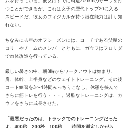
ムを持っている。彼女はすでに時速200kmのサーブを打
つことができるが、これは女子の歴代トップ20に入る
スピードだ。彼女のフィジカルが持つ潜在能力は計り知
れない。
ちなみに去年のオフシーズンには、コーチである父親の
コリーやチームのメンバーとともに、ガウフはフロリダ
で肉体改造を行っている。
厳しい暑さの中、朝8時からワークアウトは始まり、
肩、体幹、上半身などのウェイトトレーニング。その後
コート練習を3〜4時間みっちりこなし、休憩を挟んで
さらに筋トレを行う・・・。過酷なトレーニングは、ガ
ウフをさらに成長させた。
「最悪だったのは、トラックでのトレーニングだった
よ。400秒、200秒、100秒……時間を測定しながら、