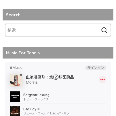
Search
検
索:
Music For Tennis