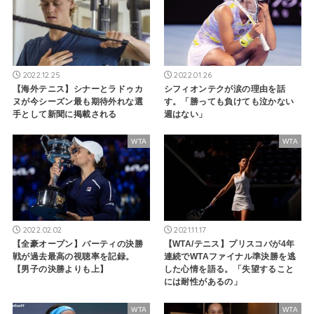
2022.12.25
2022.01.26
【海外テニス】シナーとラドゥカ
シフィオンテクが涙の理由を話
ヌが今シーズン最も期待外れな選
す。「勝っても負けても泣かない
手として新聞に掲載される
週はない」
WTA
WTA
2022.02.02
2021.11.17
【全豪オープン】バーティの決勝
【WTA/テニス】プリスコバが4年
戦が過去最高の視聴率を記録。
連続でWTAファイナル準決勝を逃
【男子の決勝よりも上】
した心情を語る。「失望すること
には耐性があるの」
WTA
WTA