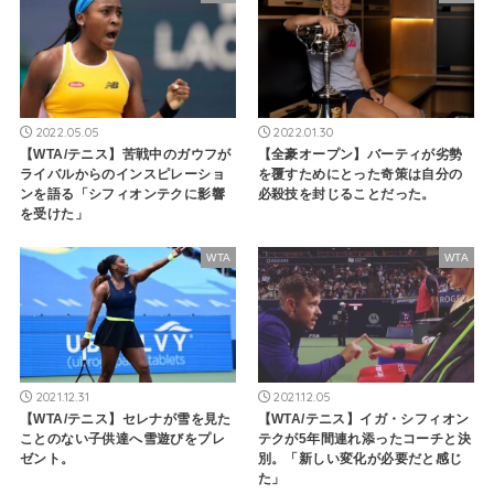
2022.05.05
2022.01.30
【WTA/テニス】苦戦中のガウフが
【全豪オープン】バーティが劣勢
ライバルからのインスピレーショ
を覆すためにとった奇策は自分の
ンを語る「シフィオンテクに影響
必殺技を封じることだった。
を受けた」
WTA
WTA
2021.12.31
2021.12.05
【WTA/テニス】セレナが雪を見た
【WTA/テニス】イガ・シフィオン
ことのない子供達へ雪遊びをプレ
テクが5年間連れ添ったコーチと決
ゼント。
別。「新しい変化が必要だと感じ
た」