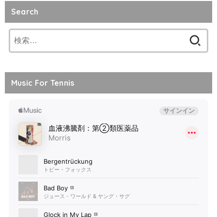
Search
検
索:
Music For Tennis