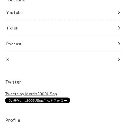
YouTube
TikTok
Podcast
X
Twitter
Tweets by Morris2009USop
Profile