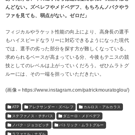
んどない。ズベレフやメドベデフ、もちろんノバクやラ
ファを見ても、弱点がない。ゼロだ」
フィジカルやラケット性能の向上により、高身長の選手
もハイスピードなラリーに対応できるようになった現代
では、選手の劣った部分を探す方が難しくなっている。
求められるベースが高まっている分、今後もテニスの競
技としてのレベルは上がっていくだろう。ぜひムラトグ
ルーには、その一端を担っていただきたい。
(
画像＝https://www.instagram.com/patrickmouratoglou/
)
ATP
アレクサンダー・ズベレフ
カルロス・アルカラス
ステファノス・チチパス
ダニーロ・メドベデフ
ノバク・ジョコビッチ
パトリック・ムラトグルー
ラファエル・ナダル