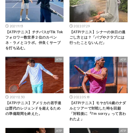
2021.11.13
2022.07.29
【ATP/テニス】チチパスがTik Tok
【ATP/テニス】シナーの休日の過
フォロワー数世界２位のカベン
ごし方とは？「パブやクラブには
ネ・ラメとコラボ。仲良くサーブ
行ったことないんだ」
を打ち込む。
ATP
ATP
2021.12.30
2022.05.18
【ATP/テニス】アメリカの若手達
【ATP/テニス】モヤが16歳のナダ
は歴代のレジェンドを超えるため
ルとツアーで対戦した時を回顧
の準備期間を終えた。
「対戦後に『I’m sorry』って言わ
れたよ」
ATP
ATP