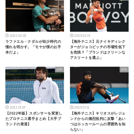
2022.02.03
2023.02.15
ラファエル・ナダルが幼少時代の
【海外テニス】元ナイキディレク
憧れを明かす。「モヤが僕のお手
ターがジョコビッチの市場性低下
本だよ」
を危惧？「ブランドはクリーンな
アスリートを選ぶ」
ATP
ATP
2022.01.07
2023.01.12
【2022年版】スポンサーを変更し
【海外テニス】キリオスがレジェ
たプロテニス選手まとめ【大手ブ
ンドからの痛烈批判に反撃「あい
ランドの衰退】
つはロッカールームの雰囲気を知
らない」