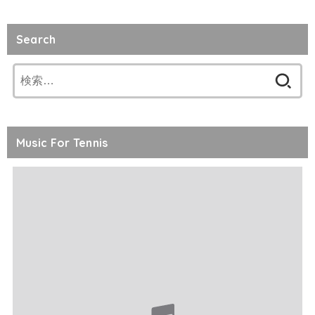
Search
検
索:
Music For Tennis