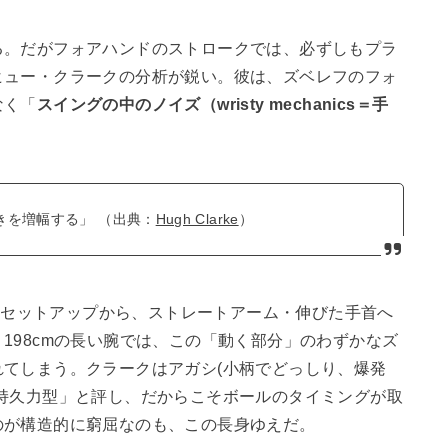
る。だがフォアハンドのストロークでは、必ずしもプラ
ヒュー・クラークの分析が鋭い。彼は、ズベレフのフォ
なく「
スイングの中のノイズ（wristy mechanics＝手
きを増幅する」 （出典：
Hugh Clarke
）
d）セットアップから、ストレートアーム・伸びた手首へ
198cmの長い腕では、この「動く部分」のわずかなズ
てしまう。クラークはアガシ(小柄でどっしり、爆発
持久力型」と評し、だからこそボールのタイミングが取
のが構造的に窮屈なのも、この長身ゆえだ。