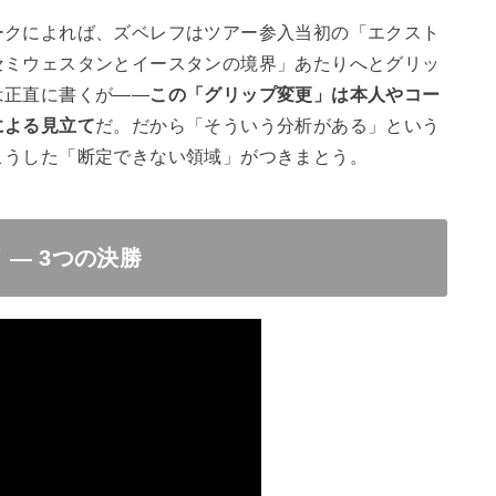
ークによれば、ズベレフはツアー参入当初の「エクスト
セミウェスタンとイースタンの境界」あたりへとグリッ
は正直に書くが——
この「グリップ変更」は本人やコー
による見立て
だ。だから「そういう分析がある」という
こうした「断定できない領域」がつきまとう。
— 3つの決勝