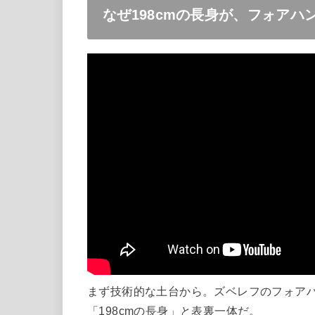
なぜ198cmの長身が、フォア
まず技術的な土台から。ズベレフのフォア
「198cmの長身」と表裏一体だ。