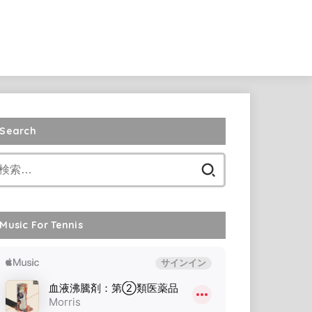
Search
検
索:
Music For Tennis