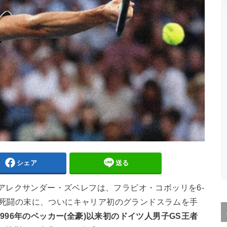
シェア
送る
。アレクサンダー・ズベレフは、フラビオ・コボッリを6-
り、4時間16分の死闘の末に、ついにキャリア初のグランドスラムを手
1996年のベッカー(全豪)以来初のドイツ人男子GS王者