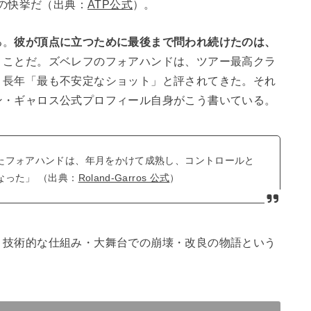
の快挙だ（出典：
ATP公式
）。
る。
彼が頂点に立つために最後まで問われ続けたのは、
うことだ。ズベレフのフォアハンドは、ツアー最高クラ
、長年「最も不安定なショット」と評されてきた。それ
ン・ギャロス公式プロフィール自身がこう書いている。
たフォアハンドは、年月をかけて成熟し、コントロールと
なった」 （出典：
Roland-Garros 公式
）
、技術的な仕組み・大舞台での崩壊・改良の物語という