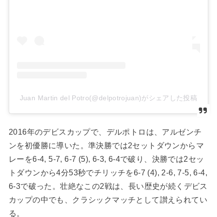
Juan Martin del Potro(@delpotrojuan)がシェアした投稿
2016
年のデビスカップで、デルポトロは、アルゼンチ
ンを初優勝に導いた。準決勝では
2
セットダウンからマ
レーを
6-4, 5-7, 6-7 (5), 6-3, 6-4
で破り、決勝では
2
セッ
トダウンから
4
分
53
秒でチリッチを
6-7 (4), 2-6, 7-5, 6-4,
6-3
で破った。壮絶なこの
2
戦は、長い歴史が続くデビス
カップの中でも、クラシックマッチとして讃えられてい
る。