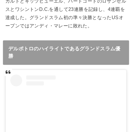
ガルトとキッツビューエル、ハードコートのロサンゼル
スとワシントン
D.C.
を通して
23
連勝を記録し、
4
連覇を
達成した。グランドスラム初の準々決勝となった
US
オ
ープンではアンディ・マレーに敗れた。
デルポトロのハイライトであるグランドスラム優
勝