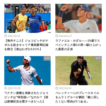
ATP
ATP
2022.10.22
2026.04.27
【海外テニス】ジョコビッチがナ
ラファエル・ホダル――19歳でス
ダルを抜きキャリア最高勝率記録
ペインテニス第3の男へ駆け上がっ
を樹立【差はわずか0.01%】
た新星の正体
ATP
ATP
2022.01.05
2022.06.19
ワクチン接種を免除されたジョコ
ベレッティーニのプレースタイル
ビッチは”特別扱い”なのか？【彼
をムラトグルーが解説「敵に回し
は接種状況を隠すべきだった】
たくない理由が3つある」