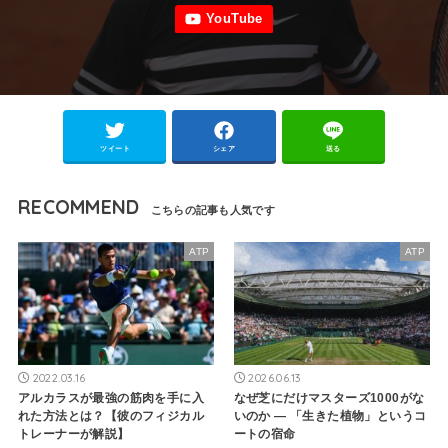
ツイート
シェア
送る
RECOMMEND
ATP
ATP
2022.03.16
2026.06.13
アルカラスが最強の筋肉を手に入
なぜ芝にだけマスターズ1000がな
れた方法とは？【彼のフィジカル
いのか — 「生きた植物」というコ
トレーナーが解説】
ートの宿命