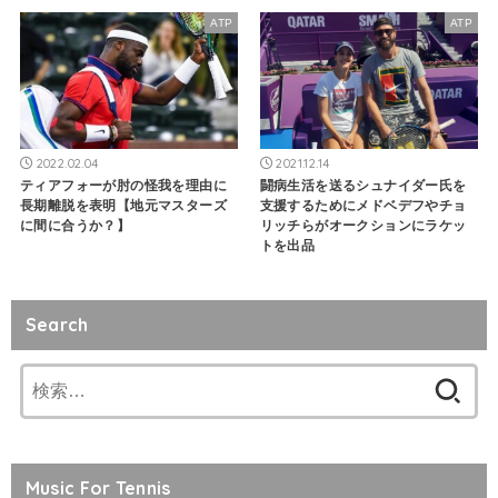
ATP
ATP
2022.02.04
2021.12.14
ティアフォーが肘の怪我を理由に
闘病生活を送るシュナイダー氏を
長期離脱を表明【地元マスターズ
支援するためにメドベデフやチョ
に間に合うか？】
リッチらがオークションにラケッ
トを出品
Search
検
索:
Music For Tennis