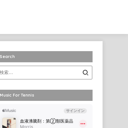
Search
検
索:
Music For Tennis