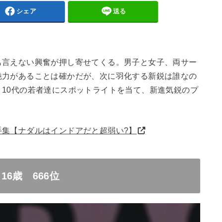
シェア
送る
も言えない興奮が押し寄せてくる。男子と女子、両サー
魅力があることは確かだが、次に羽化する新鋭は誰なの
10代の若者達にスポットライトを当て、新進気鋭のプ
手集【ナダルはインドアだと超弱い?】
6歳 666位