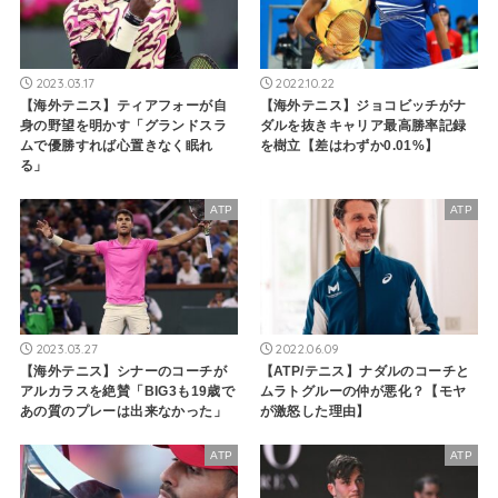
2023.03.17
2022.10.22
【海外テニス】ティアフォーが自
【海外テニス】ジョコビッチがナ
身の野望を明かす「グランドスラ
ダルを抜きキャリア最高勝率記録
ムで優勝すれば心置きなく眠れ
を樹立【差はわずか0.01%】
る」
ATP
ATP
2023.03.27
2022.06.09
【海外テニス】シナーのコーチが
【ATP/テニス】ナダルのコーチと
アルカラスを絶賛「BIG3も19歳で
ムラトグルーの仲が悪化？【モヤ
あの質のプレーは出来なかった」
が激怒した理由】
ATP
ATP