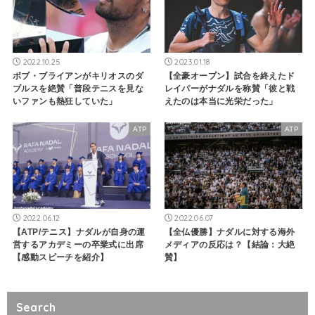
2022.10.25
2023.01.18
ボブ・ブライアンがキリオスのダ
【全豪オープン】試合を終えたド
ブルスを絶賛「普段テニスを見な
レイパーがナダルを称賛「彼と戦
いファンも熱狂していた」
えたのは本当に光栄だった」
ATP
ATP
2022.06.12
2022.06.07
【ATP/テニス】ナダルが自身の運
【全仏優勝】ナダルに対する海外
営するアカデミーの卒業式に出席
メディアの反応は？【結論：大絶
【感動スピーチを紹介】
賛】
Search