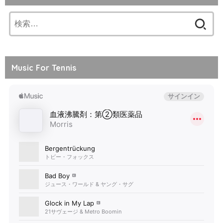
検
索:
Music For Tennis