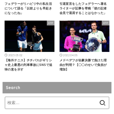
フェデラーがリハビリ中の私生活
引退宣言をしたフェデラーへ著名
について語る「以前よりも早起き
ライターが記事を寄稿「彼の記者
になったね」
会見で退屈することはなかった」
ATP
ATP
2023.03.02
2022.04.05
【海外テニス】チチパスがギリシ
メドベデフが全豪決勝で負けた理
ャ史上最悪の列車事故にSNSで追
由が判明？【〇〇のせいで負担が
悼の意を示す
増加】
Search
検
索: