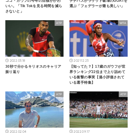
ココ・ガウフの今年の目標がかわ
チチパスがラケット破壊のGOATを
いい。「Tik Tokを見る時間を減ら
選ぶ「フェデラーが最も美しい」
さないと」
ATP
WTA
2022.03.18
2021.12.23
30秒で分かるキリオスのキャリア
【知ってた？】17歳のガウフが世
振り返り
界ランキング22位まで上り詰めて
いる衝撃の事実【過小評価されて
いる選手特集】
ATP
ATP
2022.02.04
2022.09.17