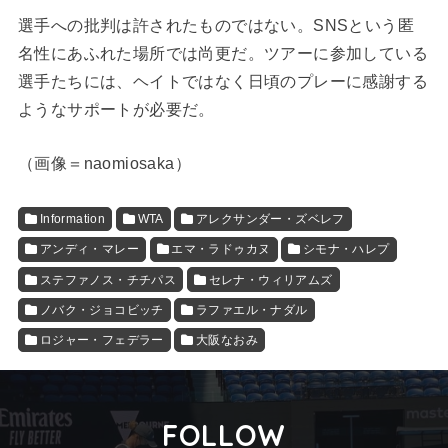
選手への批判は許されたものではない。SNSという匿
名性にあふれた場所では尚更だ。ツアーに参加している
選手たちには、ヘイトではなく日頃のプレーに感謝する
ようなサポートが必要だ。
（画像＝naomiosaka）
Information
WTA
アレクサンダー・ズベレフ
アンディ・マレー
エマ・ラドゥカヌ
シモナ・ハレプ
ステファノス・チチパス
セレナ・ウィリアムズ
ノバク・ジョコビッチ
ラファエル・ナダル
ロジャー・フェデラー
大阪なおみ
FOLLOW