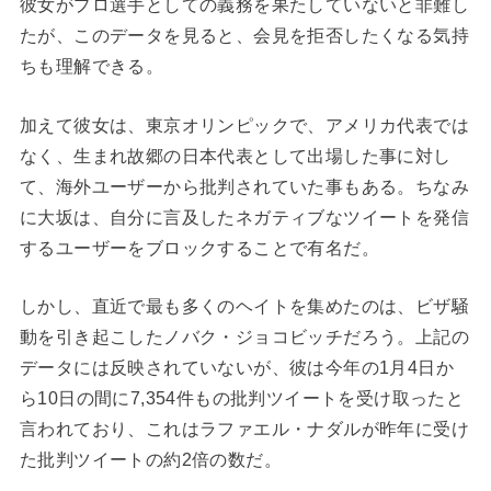
彼女がプロ選手としての義務を果たしていないと非難し
たが、このデータを見ると、会見を拒否したくなる気持
ちも理解できる。
加えて彼女は、東京オリンピックで、アメリカ代表では
なく、生まれ故郷の日本代表として出場した事に対し
て、海外ユーザーから批判されていた事もある。ちなみ
に大坂は、自分に言及したネガティブなツイートを発信
するユーザーをブロックすることで有名だ。
しかし、直近で最も多くのヘイトを集めたのは、ビザ騒
動を引き起こしたノバク・ジョコビッチだろう。上記の
データには反映されていないが、彼は今年の1月4日か
ら10日の間に7,354件もの批判ツイートを受け取ったと
言われており、これはラファエル・ナダルが昨年に受け
た批判ツイートの約2倍の数だ。