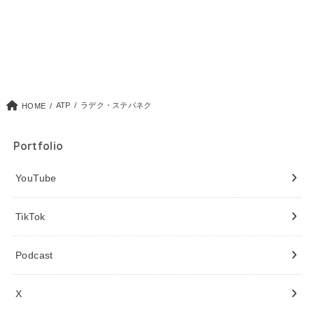
ATP
ラデク・ステパネク
HOME
Portfolio
YouTube
TikTok
Podcast
X