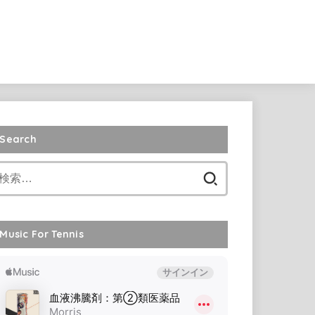
Search
検
索:
Music For Tennis