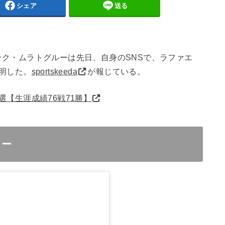
シェア
送る
ク・ムラトグルーは先日、自身のSNSで、ラファエ
明した。
sportskeeda
が報じている。
選【生涯成績76戦71勝】
リー