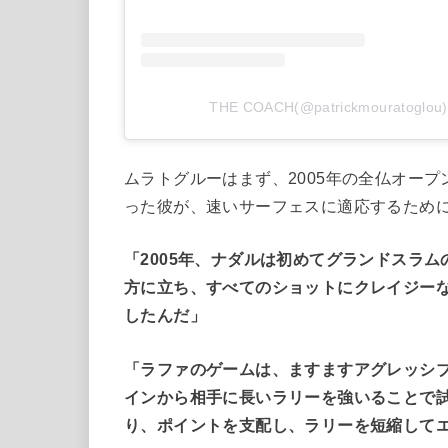
THE COACH(@patrickmourato
ムラトグルーはまず、2005年の全仏オー
った彼が、速いサーフェスに適応するため
「2005年、ナダルは初めてグランドスラ
方に立ち、すべてのショットにクレイジー
したんだ」
「ラファのゲームは、ますますアグレッシ
インから相手に長いラリーを強いることで
り、ポイントを支配し、ラリーを短縮して