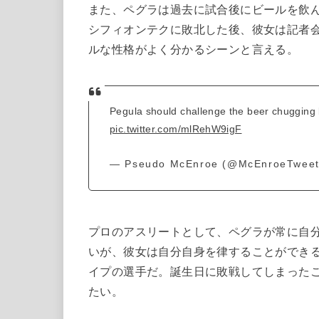
また、ペグラは過去に試合後にビールを飲ん
シフィオンテクに敗北した後、彼女は記者
ルな性格がよく分かるシーンと言える。
Pegula should challenge the beer chugging l
pic.twitter.com/mlRehW9igF
— Pseudo McEnroe (@McEnroeTwee
プロのアスリートとして、ペグラが常に自
いが、彼女は自分自身を律することができ
イプの選手だ。誕生日に敗戦してしまった
たい。