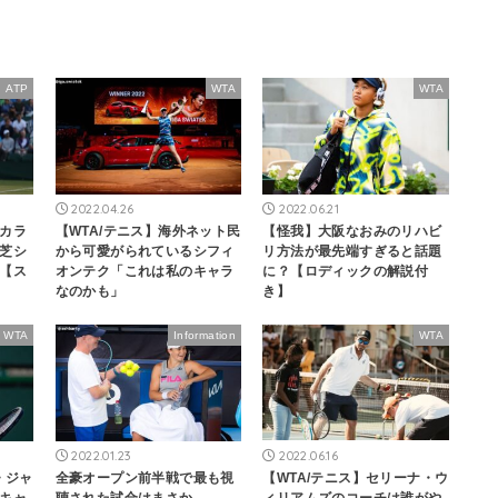
ATP
WTA
WTA
2022.04.26
2022.06.21
カラ
【WTA/テニス】海外ネット民
【怪我】大阪なおみのリハビ
芝シ
から可愛がられているシフィ
リ方法が最先端すぎると話題
【ス
オンテク「これは私のキャラ
に？【ロディックの解説付
なのかも」
き】
WTA
Information
WTA
2022.01.23
2022.06.16
・ジャ
全豪オープン前半戦で最も視
【WTA/テニス】セリーナ・ウ
キャ
聴された試合はまさか
ィリアムズのコーチは誰がや