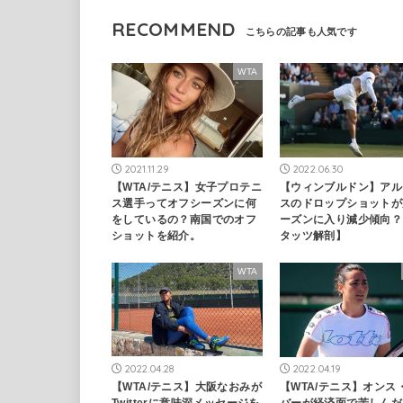
RECOMMEND
WTA
2021.11.29
2022.06.30
【WTA/テニス】女子プロテニ
【ウィンブルドン】アル
ス選手ってオフシーズンに何
スのドロップショットが
をしているの？南国でのオフ
ーズンに入り減少傾向？
ショットを紹介。
タッツ解剖】
WTA
2022.04.28
2022.04.19
【WTA/テニス】大阪なおみが
【WTA/テニス】オンス
Twitterに意味深メッセージを
バーが経済面で苦しんだ