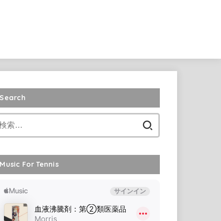
Search
検
索:
Music For Tennis