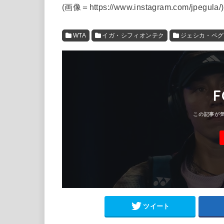
(画像＝https://www.instagram.com/jpegula/)
WTA
イガ・シフィオンテク
ジェシカ・ペグ
F
ツイート