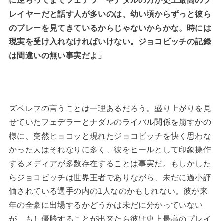
に逆らってまでフェデラーやナダルの方が史上最高のプ
レイヤーだと話す人が多いのは、幼い頃からずっと彼ら
のプレーを見てきているからじゃないからかな。時には
現実を受け入れなければいけない。ジョコビッチの記録
は間違いの無い事実だよ」
ズベレフの言うことは一理あるだろう。盛り上がりを見
せていたフェデラーとナダルのライバル関係を崩すかの
様に、突然ヒョコッと現れたジョコビッチを快く思わな
かった人はそれなりに多く、彼をヒールとして印象操作
するメディアが多数存在することは事実だ。もしかした
らジョコビッチは世界王者でありながら、未だに過小評
価されている選手の内の1人なのかもしれない。彼が来
年の全豪に出場するかどうかは未だに分かっていない
が、もし優勝することが出来たら彼は史上最高のプレイ