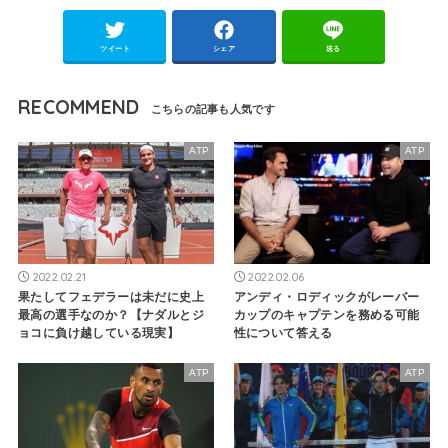
ツイート
シェア
送る
RECOMMEND
ATP
ATP
2022.02.21
2022.02.06
果たしてフェデラーは未だに史上
アンディ・ロディックがレーバー
最高の選手なのか？【ナダルとジ
カップのキャプテンを務める可能
ョコに負け越している現実】
性について答える
ATP
ATP