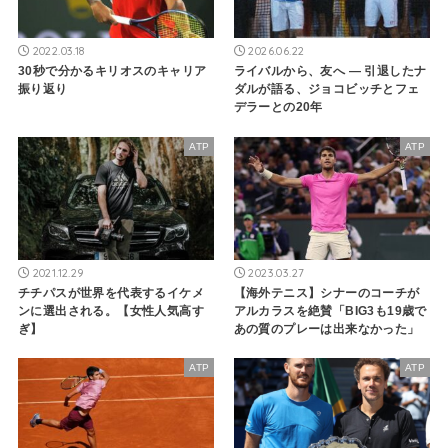
2022.03.18
2026.06.22
30秒で分かるキリオスのキャリア
ライバルから、友へ ― 引退したナ
振り返り
ダルが語る、ジョコビッチとフェ
デラーとの20年
ATP
ATP
2021.12.29
2023.03.27
チチパスが世界を代表するイケメ
【海外テニス】シナーのコーチが
ンに選出される。【女性人気高す
アルカラスを絶賛「BIG3も19歳で
ぎ】
あの質のプレーは出来なかった」
ATP
ATP